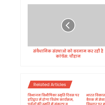
सं
वै
धा
नि
क
सं
स्था
ओ
को
संवैधानिक संस्थाओ को बदनाम कर रही है
ब
कांग्रेस: चौहान
द
ना
म
क
र
र
Related Articles
ही
है
विभाजन विभीषिका स्मृति दिवस पर
भारत विकास
कां
हरिद्वार में होगा विशेष कार्यक्रम,
बैठक में से
ग्रे
पूर्वजों की स्मृति में संकल्प व
विस्तार पर 