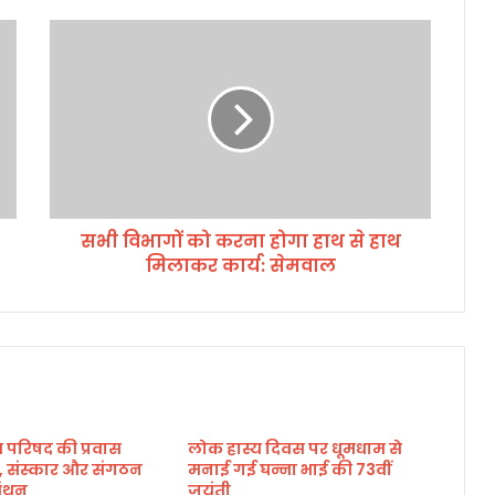
स
भी
वि
भा
गों
को
क
र
ना
सभी विभागों को करना होगा हाथ से हाथ
हो
मिलाकर कार्य: सेमवाल
गा
हा
थ
से
हा
थ
मि
ला
 परिषद की प्रवास
लोक हास्य दिवस पर धूमधाम से
क
वा, संस्कार और संगठन
मनाई गई घन्ना भाई की 73वीं
र
मंथन
जयंती