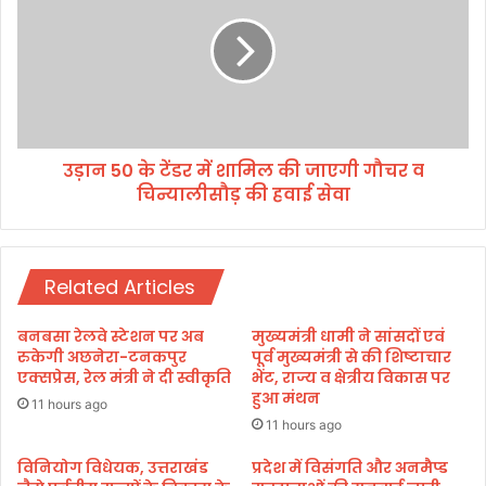
धे
न
य
5
क
0
वि
के
धा
टें
न
ड
स
र
उड़ान 50 के टेंडर में शामिल की जाएगी गौचर व
भा
में
में
चिन्यालीसौड़ की हवाई सेवा
शा
पा
मि
स
ल
की
Related Articles
जा
ए
गी
बनबसा रेलवे स्टेशन पर अब
मुख्यमंत्री धामी ने सांसदों एवं
गौ
रुकेगी अछनेरा-टनकपुर
पूर्व मुख्यमंत्री से की शिष्टाचार
च
एक्सप्रेस, रेल मंत्री ने दी स्वीकृति
भेंट, राज्य व क्षेत्रीय विकास पर
हुआ मंथन
र
11 hours ago
व
11 hours ago
चि
न्या
विनियोग विधेयक, उत्तराखंड
प्रदेश में विसंगति और अनमैप्ड