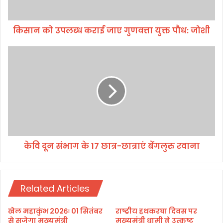
ब्ध
क
किसान को उपलब्ध कराई जाए गुणवत्ता युक्त पौध: जोशी
रा
ई
जा
के
ए
वि
गु
दू
ण
न
व
सं
त्ता
भा
यु
ग
क्त
के
पौ
1
केवि दून संभाग के 17 छात्र-छात्राएं बेंगलुरु रवाना
ध
7
:
छा
जो
त्र
शी
-
Related Articles
छा
त्रा
एं
खेल महाकुंभ 2026ः 01 सितंबर
राष्ट्रीय हथकरघा दिवस पर
बें
से सजेगा मुख्यमंत्री
मुख्यमंत्री धामी ने उत्कृष्ट