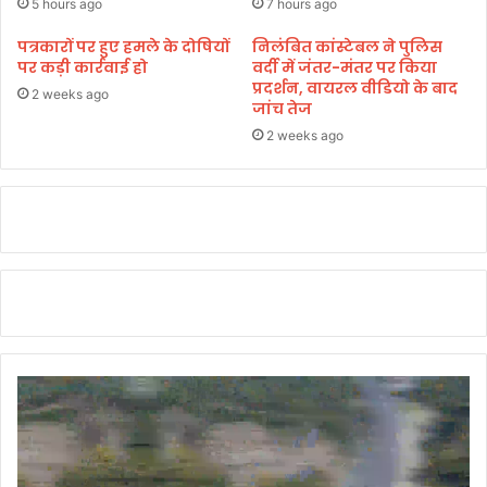
5 hours ago
7 hours ago
ष्टा
जो
चा
शी
पत्रकारों पर हुए हमले के दोषियों
निलंबित कांस्टेबल ने पुलिस
र
पर कड़ी कार्रवाई हो
वर्दी में जंतर-मंतर पर किया
प्रदर्शन, वायरल वीडियो के बाद
भें
2 weeks ago
जांच तेज
ट
।
2 weeks ago