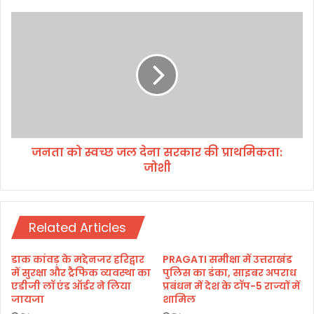
ने
पू
ज
र्व
न
कें
ता
द्री
को
य
स्व
मं
च्छ
त्री
ज
डॉ
ल
.
दे
मु
जनता को स्वच्छ जल देना सरकार की प्राथमिकता:
ना
र
जोशी
स
ली
र
म
का
नो
र
ह
Related Articles
की
र
प्रा
जो
थ
डाक कांवड़ के मद्देनजर हरिद्वार
PRAGATI समीक्षा में उत्तराखंड
शी
मि
में सुरक्षा और ट्रैफिक व्यवस्था का
पुलिस का डंका, साइबर अपराध
से
क
एडीजी लॉ एंड ऑर्डर ने लिया
प्रबंधन में देश के टॉप-5 राज्यों में
की
जायजा
शामिल
ता
शि
: