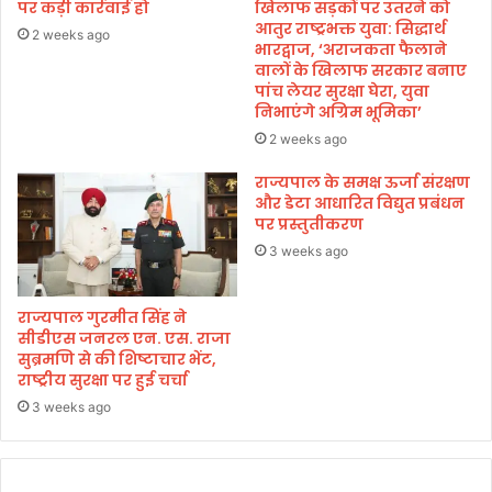
धा
र
पर कड़ी कार्रवाई हो
खिलाफ सड़कों पर उतरने को
मी
फ्ता
आतुर राष्ट्रभक्त युवा: सिद्धार्थ
2 weeks ago
ने
भारद्वाज, ‘अराजकता फैलाने
र
वालों के खिलाफ सरकार बनाए
दी
।
पांच लेयर सुरक्षा घेरा, युवा
ब
निभाएंगे अग्रिम भूमिका’
धा
ई
2 weeks ago
।
राज्यपाल के समक्ष ऊर्जा संरक्षण
और डेटा आधारित विद्युत प्रबंधन
पर प्रस्तुतीकरण
3 weeks ago
राज्यपाल गुरमीत सिंह ने
सीडीएस जनरल एन. एस. राजा
सुब्रमणि से की शिष्टाचार भेंट,
राष्ट्रीय सुरक्षा पर हुई चर्चा
3 weeks ago