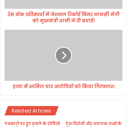
र्धा
में
रेस वॉक प्रतिस्पर्धा में नेशनल रिकॉर्ड विनर मानसी नेगी
ने
को मुख्य्मंत्री धामी ने दी बधाई।
श
न
ल
ह
रि
त्या
कॉ
में
र्ड
शा
वि
मि
न
ल
र
चा
मा
र
न
आ
सी
हत्या में शामिल चार आरोपियों को किया गिरफ्तार।
रो
ने
पि
गी
यों
को
को
मु
Related Articles
कि
ख्य्मं
या
त्री
गि
पत्रकारों पर हुए हमले के दोषियों
देश विरोधी और अराजक तत्वों के