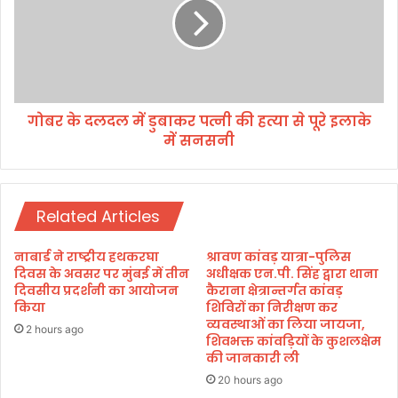
के
द
ल
द
ल
में
गोबर के दलदल में डुबाकर पत्नी की हत्या से पूरे इलाके
डु
में सनसनी
बा
क
र
प
Related Articles
त्नी
की
ह
नाबार्ड ने राष्ट्रीय हथकरघा
श्रावण कांवड़ यात्रा-पुलिस
त्या
दिवस के अवसर पर मुंबई में तीन
अधीक्षक एन.पी. सिंह द्वारा थाना
से
दिवसीय प्रदर्शनी का आयोजन
कैराना क्षेत्रान्तर्गत कांवड़
किया
शिविरों का निरीक्षण कर
पू
व्यवस्थाओं का लिया जायजा,
रे
2 hours ago
शिवभक्त कांवड़ियों के कुशलक्षेम
इ
की जानकारी ली
ला
20 hours ago
के