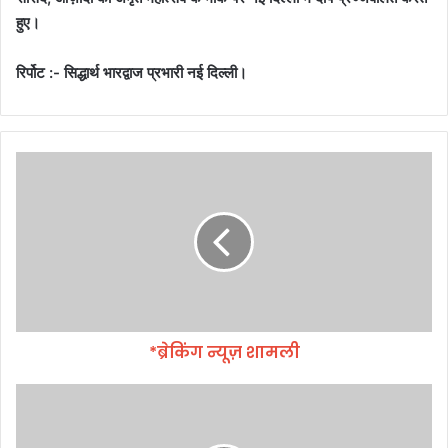
हुए।
रिर्पोट :- सिद्धार्थ भारद्वाज प्रभारी नई दिल्ली।
*
ब्रे
किं
ग
न्यू
ज़
शा
म
ली
*ब्रेकिंग न्यूज़ शामली
गो
ब
र