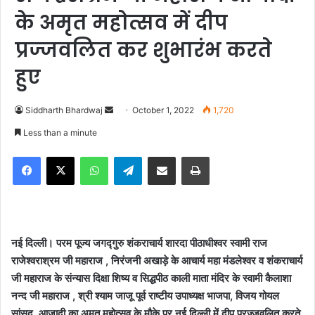
के अमृत महोत्सव में दीप
प्रज्जवलित कर शुभारंभ करते
हुए
Siddharth Bhardwaj
S
October 1, 2022
1,720
e
Less than a minute
n
Facebook
X
WhatsApp
Telegram
Share via Email
Print
d
a
n
e
m
नई दिल्ली। परम पूज्य जगद्गुरु शंकराचार्य शारदा पीठाधीश्वर स्वामी राज
a
राजेश्वराश्रम जी महाराज , निरंजनी अखाड़े के आचार्य महा मंडलेश्वर व शंकराचार्य
i
जी महाराज के संन्यास दिक्षा शिष्य व सिद्धपीठ काली माता मंदिर के स्वामी कैलाशा
l
नन्द जी महाराज , श्री श्याम जाजू पूर्व राष्टीय उपाध्यक्ष भाजपा, विजय गोयल
सांसद, आज़ादी का अमृत महोत्सव के मौके पर नई दिल्ली में दीप प्रज्जवलित करते