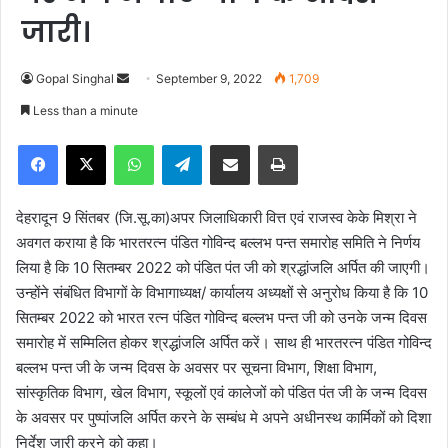
जारी।
Gopal Singhal
S
September 9, 2022
1,709
e
Less than a minute
n
Facebook
X
WhatsApp
Telegram
Share via Email
Print
d
a
n
देहरादून 9 सिंतबर (जि.सू.का)अपर जिलाधिकारी वित्त एवं राजस्व केके मिश्रा ने
e
अवगत कराया है कि भारतरत्न पंडित गोविन्द बल्लभ पन्त समारोह समिति ने निर्णय
m
लिया है कि 10 सितम्बर 2022 को पंडित पंत जी को श्रद्धांजलि अर्पित की जाएगी।
a
उन्होंने संबंधित विभागों के विभागाध्यक्ष/ कार्यालय अध्यक्षों से अनुरोध किया है कि 10
i
सितम्बर 2022 को भारत रत्न पंडित गोविन्द बल्लभ पन्त जी को उनके जन्म दिवस
l
समारोह में सम्मिलित होकर श्रद्धांजलि अर्पित करें। साथ ही भारतरत्न पंडित गोविन्द
बल्लभ पन्त जी के जन्म दिवस के अवसर पर सूचना विभाग, शिक्षा विभाग,
सांस्कृतिक विभाग, खेल विभाग, स्कूलों एवं कालेजों को पंडित पंत जी के जन्म दिवस
के अवसर पर पुष्पांजलि अर्पित करने के सम्बंध मे अपने अधीनस्थ कार्मिकों को दिशा
निर्देश जारी करने को कहा।