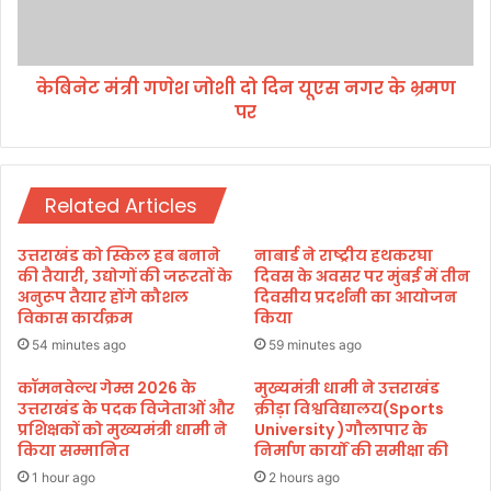
स्व
ग
वि
णे
भा
श
ग
केबिनेट मंत्री गणेश जोशी दो दिन यूएस नगर के भ्रमण
जो
की
पर
शी
स
दो
मी
दि
क्षा
न
बै
Related Articles
यू
ठ
ए
क
स
उत्तराखंड को स्किल हब बनाने
नाबार्ड ने राष्ट्रीय हथकरघा
स
न
की तैयारी, उद्योगों की जरूरतों के
दिवस के अवसर पर मुंबई में तीन
म्प
ग
अनुरूप तैयार होंगे कौशल
दिवसीय प्रदर्शनी का आयोजन
न्न
विकास कार्यक्रम
किया
र
।
के
54 minutes ago
59 minutes ago
भ्र
म
कॉमनवेल्थ गेम्स 2026 के
मुख्यमंत्री धामी ने उत्तराखंड
उत्तराखंड के पदक विजेताओं और
क्रीड़ा विश्वविद्यालय(Sports
ण
प्रशिक्षकों को मुख्यमंत्री धामी ने
University )गौलापार के
प
किया सम्मानित
निर्माण कार्यों की समीक्षा की
र
1 hour ago
2 hours ago