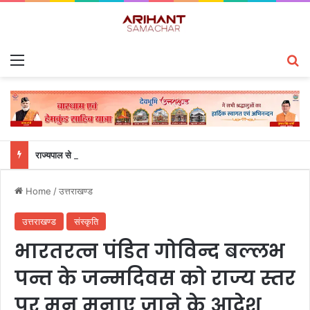
Menu
S
राज्यपाल से महालेखाकार, लेखापरीक्षा उत्तराखंड संजीव कुमार ने की शिष्टाचार भेंट
Home
/
उत्तराखण्ड
उत्तराखण्ड
संस्कृति
भारतरत्न पंडित गोविन्द बल्लभ
पन्त के जन्मदिवस को राज्य स्तर
पर मन मनाए जाने के आदेश