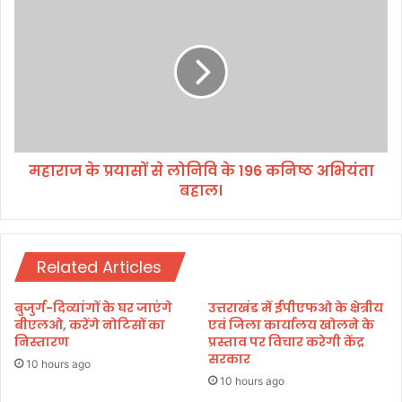
या
हा
ल
रा
य
ज
के
के
आ
प्र
दे
या
शों
सों
के
से
अ
महाराज के प्रयासों से लोनिवि के 196 कनिष्ठ अभियंता
लो
नु
बहाल।
नि
पा
वि
ल
के
न
1
के
Related Articles
9
लि
6
ए
क
बुजुर्ग-दिव्यांगों के घर जाएंगे
उत्तराखंड में ईपीएफओ के क्षेत्रीय
जि
नि
बीएलओ, करेंगे नोटिसों का
एवं जिला कार्यालय खोलने के
ला
ष्ठ
निस्तारण
प्रस्ताव पर विचार करेगी केंद्र
धि
सरकार
अ
10 hours ago
का
भि
10 hours ago
री
यं