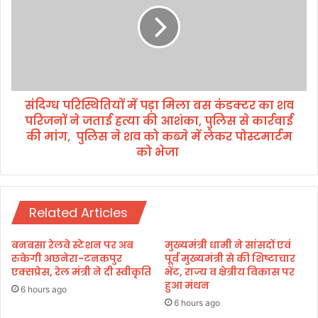
व
प
का
रि
र्या
स्थि
ल
ति
य
यों
*
में
संदिग्ध परिस्थितियों में पड़ा मिला बस कंडक्टर का शव
प
परिजनों ने जताई हत्या की आशंका, पुलिस से कार्रवाई
ड़ा
मि
की मांग, पुलिस ने शव को कब्जे में लेकर पोस्टमार्टम
ला
को भेजा
ब
स
कं
ड
Related Articles
क्ट
र
बनबसा रेलवे स्टेशन पर अब
मुख्यमंत्री धामी ने सांसदों एवं
का
रुकेगी अछनेरा-टनकपुर
पूर्व मुख्यमंत्री से की शिष्टाचार
श
एक्सप्रेस, रेल मंत्री ने दी स्वीकृति
भेंट, राज्य व क्षेत्रीय विकास पर
व
हुआ मंथन
6 hours ago
प
6 hours ago
रि