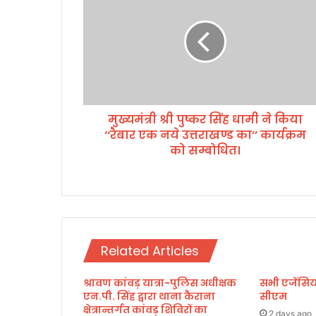
मं
त्री
श्री
पु
ष्क
र
सिं
मुख्यमंत्री श्री पुष्कर सिंह धामी ने किया
ह
‘‘रैबार एक नये उत्तराखण्ड का’’ कार्यक्रम
धा
मी
को सम्बोधित।
ने
कि
या
‘
‘
रै
Related Articles
बा
र
ए
श्रावण कांवड़ यात्रा-पुलिस अधीक्षक
सभी एजेंसिया
एन.पी. सिंह द्वारा थाना कैराना
सीएम
क
क्षेत्रान्तर्गत कांवड़ शिविरों का
न
2 days ago