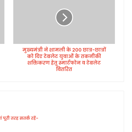
मं
त्री
ने
शा
म
ली
के
मुख्यमंत्री ने शामली के 200 छात्र-छात्रों
2
को दिए टेबलेट युवाओं के तकनीकी
0
0
शक्तिकरण हेतु स्मार्टफोन व टेबलेट
छा
वितरित
त्र
-
छा
त्रों
को
दि
ए
ं पूरी तरह सतर्क रहें-
टे
ब
ले