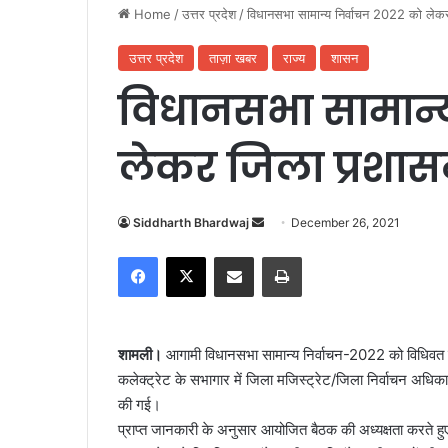
Home
/
उत्तर प्रदेश
/
विधानसभा सामान्य निर्वाचन 2022 को लेक
उत्तर प्रदेश
ताज़ा खबर
राज्य
शासन
विधानसभा सामान्य
लेकर जिला प्रशास
Siddharth Bhardwaj
S
December 26, 2021
e
Facebook
X
Share via Email
Print
n
d
a
n
शाम
ली।
आगामी विधानसभा सामान्य निर्वाचन-2022 को विधिवत समयबद्
e
कलेक्ट्रेट के सभागार में जिला मजिस्ट्रेट/जिला निर्वाचन अधि
m
की गई।
a
प्राप्त जानकारी के अनुसार आयोजित बैठक की अध्यक्षता करते हुए ज
i