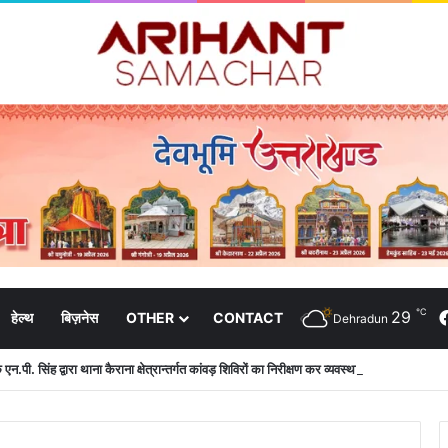
℃
29
हेल्थ
बिज़नेस
OTHER
CONTACT
Dehradun