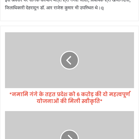
जिलाधिकारी देहरादून डॉ. आर राजेश कुमार भी उपस्थित थे।q
*
न
मा
मि
गं
गे
के
त
ह
*नमामि गंगे के तहत प्रदेश को 6 करोड़ की दो महत्वपूर्ण
त
योजनाओं की मिली स्वीकृति*
प्र
दे
श
मु
को
ख्य
6
मं
क
त्री