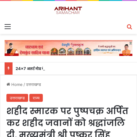
Menu
S
24×7 अलर्ट मोड में रहें अधिकारी-मुख्य सचिव एसईओसी से लगातार जनपदों के साथ समन्वय बनाए रखने के निर्देश
Home
/
उत्तराखण्ड
उत्तराखण्ड
राज्य
शहीद स्मारक पर पुष्पचक्र अर्पित
कर शहीद जवानों को श्रद्धांजलि
दी, मुख्यमंत्री श्री पुष्कर सिंह