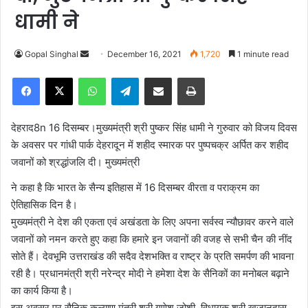
धामी ने
Gopal Singhal
S
December 16, 2021
1,720
1 minute read
e
Facebook
X
WhatsApp
Telegram
Share via Email
Print
n
d
a
देहराद8n 16 दिसम्बर।मुख्यमंत्री श्री पुष्कर सिंह धामी ने गुरुवार को विजय दिवस
n
के अवसर पर गांधी पार्क देहरादून में शहीद स्मारक पर पुष्पचक्र अर्पित कर शहीद
e
जवानों को श्रद्धांजलि दी। मुख्यमंत्री
m
ने कहा है कि भारत के सैन्य इतिहास में 16 दिसम्बर वीरता व पराक्रम का
a
i
ऐतिहासिक दिन है।
l
मुख्यमंत्री ने देश की एकता एवं अखंडता के लिए अपना सर्वस्व न्यौछावर करने वाले
जवानों को नमन करते हुए कहा कि हमारे इन जवानों की वजह से सभी चैन की नींद
सोते हैं। देवभूमि उत्तराखंड की सदैव देशभक्ति व राष्ट्र के प्रति समर्पण की भावना
रही है। प्रधानमंत्री श्री नरेन्द्र मोदी ने हमेशा देश के सैनिकों का मनोबल बढ़ाने
का कार्य किया है।
इस अवसर पर सैनिक कल्याण मंत्री श्री गणेश जोशी, विधायक श्री खजानदास,