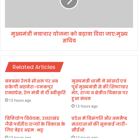
रो
न
ड़
वा
की
चा
दो
र
म
यो
ह
मुख्यमंत्री नवाचार योजना को बढ़ावा दिया जाए:मुख्य
ज
त्व
सचिव
ना
पू
को
र्ण
ब
यो
ढ़ा
ज
Related Articles
वा
ना
दि
ओं
या
बनबसा रेलवे स्टेशन पर अब
मुख्यमंत्री धामी ने सांसदों एवं
की
जा
रुकेगी अछनेरा-टनकपुर
पूर्व मुख्यमंत्री से की शिष्टाचार
मि
ए
एक्सप्रेस, रेल मंत्री ने दी स्वीकृति
भेंट, राज्य व क्षेत्रीय विकास पर
ली
हुआ मंथन
:
13 hours ago
स्वी
मु
13 hours ago
कृ
ख्य
ति
स
विनियोग विधेयक, उत्तराखंड
प्रदेश में विसंगति और अनमैप्ड
*
जैसे पर्वतीय राज्यों के विकास के
मतदाताओं की सुनवाई जारी-
चि
लिए बेहद अहम : भट्ट
सीईओ
व
13 hours ago
13 hours ago