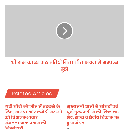
थ
त
श्री
स्क
रा
र
म
गि
का
र
व्य
फ्ता
पा
र
ठ
प्र
ति
श्री राम काव्य पाठ प्रतियोगिता गीताभवन में सम्पन्न
यो
हुई।
गि
ता
गी
ता
Related Articles
भ
व
न
हारी सीटों को जीत में बदलने के
मुख्यमंत्री धामी ने सांसदों एवं
में
लिए, भाजपा कोर कमेटी सदस्यों
पूर्व मुख्यमंत्री से की शिष्टाचार
स
को विधानसभावार
भेंट, राज्य व क्षेत्रीय विकास पर
संगठनात्मक प्रवास की
हुआ मंथन
म्प
जिम्मेदारी!
न्न