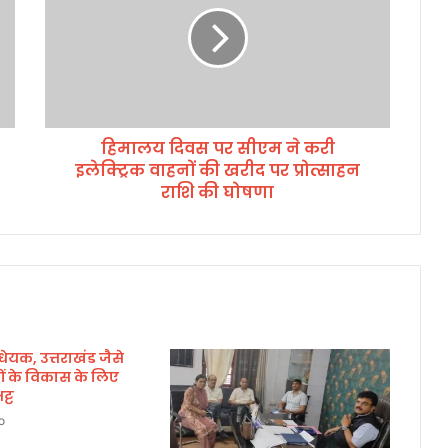
य
दि
व
स
प
र
हिमालय दिवस पर सीएम ने करी
सी
इलेक्ट्रिक वाहनों की खरीद पर प्रोत्साहन
ए
म
राशि की घोषणा
ने
क
री
इ
ले
क्ट्रि
क
ेयक, उत्तराखंड जैसे
वा
यों के विकास के लिए
ह
ट्ट
नों
की
o
ख