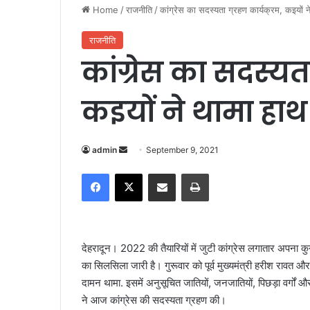
Home
/
राजनीति
/
कांग्रेस का सदस्यता ग्रहण कार्यक्रम, कइयों न
राजनीति
कांग्रेस का सदस्यता
कइयों ने थामा हाथ
admin
S
September 9, 2021
e
Facebook
X
Share via Email
Print
n
d
a
n
देहरादून। 2022 की तैयारियों में जुटी कांग्रेस लगातार अपना कुनब
e
का सिलसिला जारी है। गुरूवार को पूर्व मुख्यमंत्री हरीश रावत और अ
m
दामन थामा. इसमें अनुसूचित जातियों, जनजातियों, पिछड़ा वर्गों और 
a
ने आज कांग्रेस की सदस्यता ग्रहण की।
i