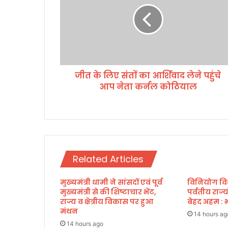
लि
ए
सं
तों
का
आ
जीत के लिए संतों का आर्शिवाद लेने पहुंचे
र्शि
आप नेता कर्नल कोठियाल
वा
द
ले
ने
प
हुं
चे
Related Articles
आ
प
मुख्यमंत्री धामी ने सांसदों एवं पूर्व
विनियोग विध
ने
मुख्यमंत्री से की शिष्टाचार भेंट,
पर्वतीय राज्
ता
राज्य व क्षेत्रीय विकास पर हुआ
बेहद अहम : भ
क
मंथन
र्न
14 hours ag
14 hours ago
ल