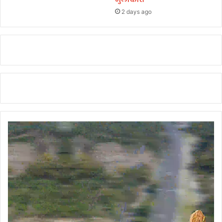
र्प
2 days ago
ण