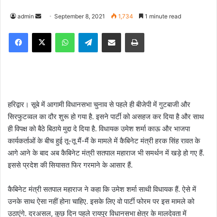
admin
S
September 8, 2021
1,734
1 minute read
e
Facebook
X
WhatsApp
Telegram
Share via Email
Print
n
d
a
n
e
m
हरिद्वार। सूबे में आगामी विधानसभा चुनाव से पहले ही बीजेपी में गुटबाजी और
a
सिरफुटव्वल का दौर शुरू हो गया है. इसने पार्टी को असहज कर दिया है और साथ
i
ही विपक्ष को बैठे बिठाये मुद्दा दे दिया है. विधायक उमेश शर्मा काऊ और भाजपा
l
कार्यकर्ताओं के बीच हुई तू-तू मैं-मैं के मामले में कैबिनेट मंत्री हरक सिंह रावत के
आगे आने के बाद अब कैबिनेट मंत्री सतपाल महाराज भी समर्थन में खड़े हो गए हैं.
इससे प्रदेश की सियासत फिर गरमाने के आसार हैं.
कैबिनेट मंत्री सतपाल महाराज ने कहा कि उमेश शर्मा साथी विधायक हैं. ऐसे में
उनके साथ ऐसा नहीं होना चाहिए. इसके लिए वो पार्टी फोरम पर इस मामले को
उठाएंगे. दरअसल, कुछ दिन पहले रायपुर विधानसभा क्षेत्र के मालदेवता में