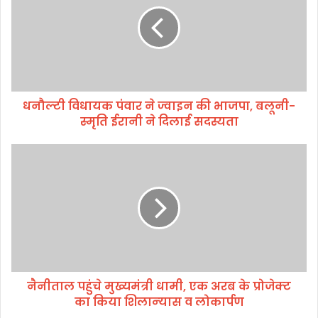
ल्टी
वि
धा
य
क
पं
वा
धनौल्टी विधायक पंवार ने ज्वाइन की भाजपा, बलूनी-
र
स्मृति ईरानी ने दिलाई सदस्यता
ने
ज्वा
इ
नै
न
नी
की
ता
भा
ल
ज
प
पा
हुं
,
चे
ब
मु
लू
ख्य
नी
नैनीताल पहुंचे मुख्यमंत्री धामी, एक अरब के प्रोजेक्‍ट
मं
-
का किया शिलान्‍यास व लोकार्पण
त्री
स्मृ
धा