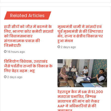
ति
मी
ई
,
रा
Related Articles
ए
नी
क
ने
अ
हारी सीटों को जीत में बदलने के
मुख्यमंत्री धामी ने सांसदों एवं
दि
र
लिए, भाजपा कोर कमेटी सदस्यों
पूर्व मुख्यमंत्री से की शिष्टाचार
ला
ब
को विधानसभावार
भेंट, राज्य व क्षेत्रीय विकास पर
ई
संगठनात्मक प्रवास की
हुआ मंथन
के
जिम्मेदारी!
स
प्रो
2 days ago
द
जे
16 hours ago
स्य
क्‍ट
ता
विनियोग विधेयक, उत्तराखंड
का
जैसे पर्वतीय राज्यों के विकास के
कि
लिए बेहद अहम : भट्ट
या
शि
2 days ago
ला
न्‍या
देहरादून कैंट में SIR से 51,200
स
मतदाता प्रभावित, निष्पक्ष
व
सत्यापन की मांग को लेकर
लो
AAP ने अधिकारियों से की
का
मुलाकात