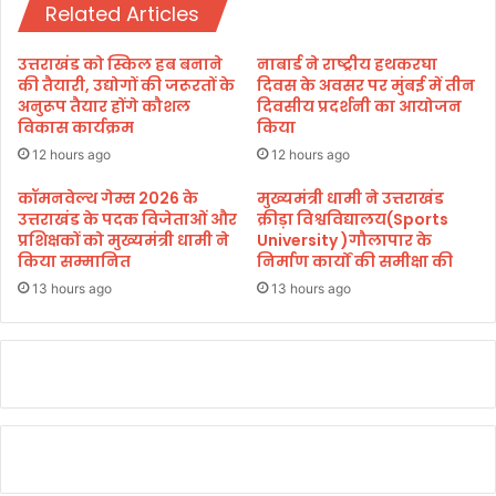
र
Related Articles
के
दा
लो
र
गों
उत्तराखंड को स्किल हब बनाने
नाबार्ड ने राष्ट्रीय हथकरघा
स्वा
को
की तैयारी, उद्योगों की जरूरतों के
दिवस के अवसर पर मुंबई में तीन
ग
बा
अनुरूप तैयार होंगे कौशल
दिवसीय प्रदर्शनी का आयोजन
त
विकास कार्यक्रम
किया
र्ड
र
12 hours ago
12 hours ago
प
र
कॉमनवेल्थ गेम्स 2026 के
मुख्यमंत्री धामी ने उत्तराखंड
उत्तराखंड के पदक विजेताओं और
क्रीड़ा विश्वविद्यालय(Sports
रो
प्रशिक्षकों को मुख्यमंत्री धामी ने
University )गौलापार के
क
किया सम्मानित
निर्माण कार्यों की समीक्षा की
ने
प
13 hours ago
13 hours ago
र
ब
वा
ल
,
मौ
के
प