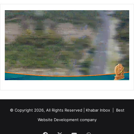
र
फो
र्स
तै
ना
त
© Copyright 2026, All Rights Reserved | Khabar Inbox |
Best
Website Development company