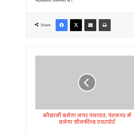
पदाधिकारी उपस्थित थे।
Facebook
X
Share via Email
Print
Share
कौ
सा
नी
ब
ने
गा
न
ग
र
कौसानी बनेगा नगर पंचायत, पंतनगर में
पं
बनेगा ग्रीनफील्ड एयरपोर्ट
चा
य
त