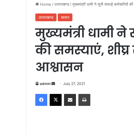
Home
/
उत्तराखण्ड
/
मुख्यमंत्री धामी ने सुनी सफाई कर्मचारियों 
उत्तराखण्ड
शासन
मुख्यमंत्री धामी न
की समस्याएं, शीघ्
आश्वासन
admin
S
July 27, 2021
e
Facebook
X
Share via Email
Print
n
d
a
n
e
m