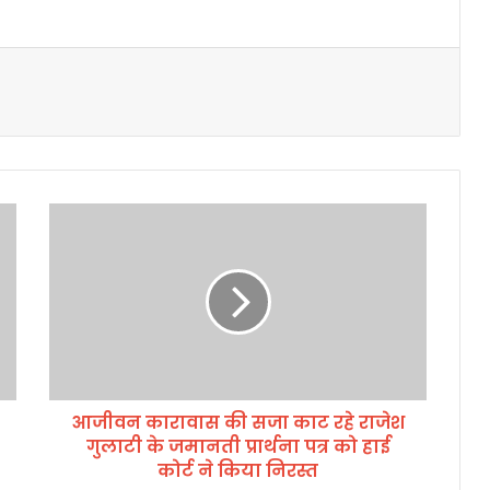
आ
जी
व
न
का
रा
वा
स
की
आजीवन कारावास की सजा काट रहे राजेश
स
गुलाटी के जमानती प्रार्थना पत्र को हाई
जा
का
कोर्ट ने किया निरस्त
ट