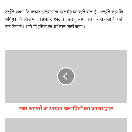
उन्होंने बताया कि तस्कर झलुवाझाला देवलचैड़ का रहने वाला है। उन्होंने कहा कि
अभियुक्त के खिलाफ एनडीपीएस एक्ट के तहत मुकदमा दर्ज कर सलाखों के पीछे
भेज दिया है। आगे भी पुलिस का अभियान जारी रहेगा।
उ
मा
भा
र
ती
ने
आ
प
दा
उमा भारती ने आपदा प्रभावितों का जाना हाल
प्र
भा
वि
मु
तों
ख्य