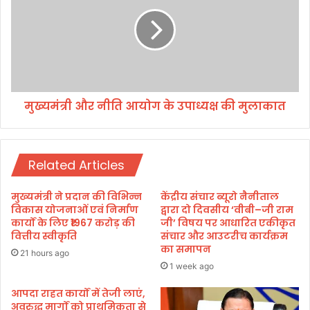
का
मं
जा
त्री
ना
औ
हा
र
ल
नी
ति
आ
मुख्यमंत्री और नीति आयोग के उपाध्यक्ष की मुलाकात
यो
ग
के
उ
Related Articles
पा
ध्य
क्ष
मुख्यमंत्री ने प्रदान की विभिन्न
केंद्रीय संचार ब्यूरो नैनीताल
की
विकास योजनाओं एवं निर्माण
द्वारा दो दिवसीय ‘वीबी–जी राम
मु
कार्यों के लिए ₹1967 करोड़ की
जी’ विषय पर आधारित एकीकृत
वित्तीय स्वीकृति
संचार और आउटरीच कार्यक्रम
ला
का समापन
का
21 hours ago
त
1 week ago
आपदा राहत कार्यों में तेजी लाएं,
अवरुद्ध मार्गों को प्राथमिकता से