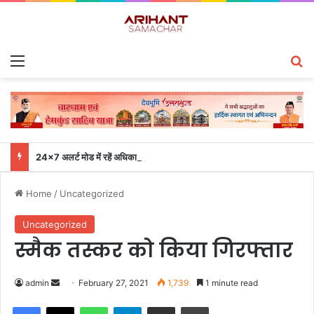
Menu
S
24×7 अलर्ट मोड में रहें अधिकारी-मुख्य सचिव एसईओसी से लगातार जनपदों के साथ समन्वय बनाए रखने के निर्देश
Home
/
Uncategorized
Uncategorized
स्मैक तस्कर को किया गिरफ्तार
admin
S
February 27, 2021
1,739
1 minute read
e
Facebook
X
WhatsApp
Telegram
Share via Email
Print