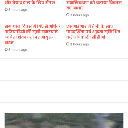
ह
और तैयार दाल के लिए सैंपल
सशक्तिकरण को बताया विकास
का आधार
नों
3 hours ago
को
3 hours ago
ध
के
समाधान दिवस में 145 से अधिक
एसआईआर में तेजी के साथ
फरियादियों की सुनी समस्याएं,
पारदर्शिता एवं शुद्धता सुनिश्चित
ल
लंबित शिकायतों पर आयुक्त
करें अधिकारीः सीडीओ
क
सख्त
र
3 hours ago
कां
3 hours ago
ग्रे
सि
यों
ने
कि
या
प्र
द
र्श
न