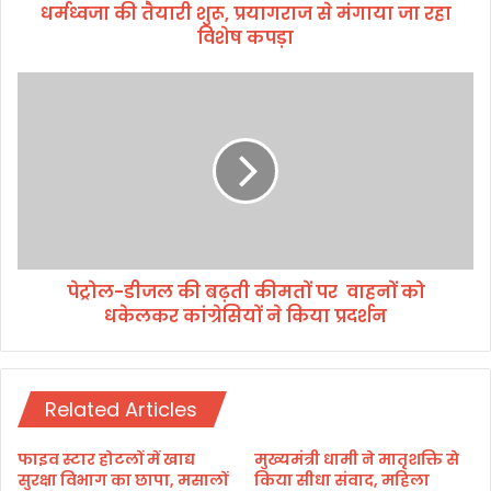
धर्मध्वजा की तैयारी शुरू, प्रयागराज से मंगाया जा रहा
रू
विशेष कपड़ा
,
प्र
या
पे
ग
ट्रो
रा
ल
ज
-
से
डी
मं
ज
गा
ल
या
की
जा
ब
र
पेट्रोल-डीजल की बढ़ती कीमतों पर वाहनों को
ढ़
हा
धकेलकर कांग्रेसियों ने किया प्रदर्शन
ती
वि
की
शे
म
ष
तों
क
Related Articles
प
प
र
ड़ा
फाइव स्टार होटलों में खाद्य
मुख्यमंत्री धामी ने मातृशक्ति से
वा
सुरक्षा विभाग का छापा, मसालों
किया सीधा संवाद, महिला