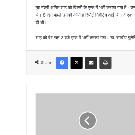
n
गृह मंत्री अमित शाह को दिल्ली के एम्स में भर्ती कराया गया है।
e
थे। 8 दिन पहले उनकी कोरोना रिपोर्ट निगेटिव आई थी। वे एक अग
m
दी थी।
a
i
शाह को देर रात 2 बजे एम्स में भर्ती कराया गया। डॉ. रणदीप गु
l
Facebook
X
Share via Email
Print
Share
क
रौ
ली
:
आ
र्थि
क