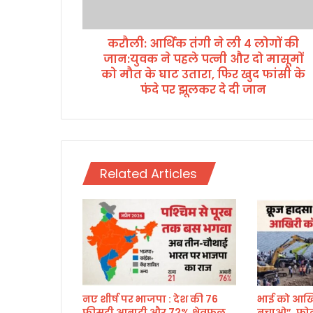
तं
गी
करौली: आर्थिक तंगी ने ली 4 लोगों की
ने
जान:युवक ने पहले पत्नी और दो मासूमों
ली
4
को मौत के घाट उतारा, फिर खुद फांसी के
लो
फंदे पर झूलकर दे दी जान
गों
की
जा
न
:
Related Articles
यु
व
क
ने
प
ह
ले
प
त्नी
नए शीर्ष पर भाजपा : देश की 76
भाई को आखि
औ
फीसदी आबादी और 72% क्षेत्रफल
बचाओ”, फोन प