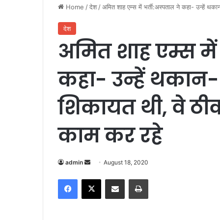
Home
/
देश
/
अमित शाह एम्स में भर्ती:अस्पताल ने कहा- उन्हें थक
देश
अमित शाह एम्स में 
कहा- उन्हें थकान-श
शिकायत थी, वे ठीक
काम कर रहे
admin
S
August 18, 2020
e
Facebook
X
Share via Email
Print
n
d
a