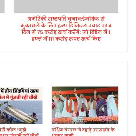
ति
चु
अमेरिकी राष्ट्रपति चुनाव:डेमोक्रेट से
ना
मुकाबले के लिए ट्रम्प डिजिटल प्रचार पर 4
व
:
दिन में 75 करोड़ खर्च करेंगे; जो बिडेन ने 1
डे
हफ्ते में 111 करोड़ रुपए खर्च किए
मो
क्रे
ट
से
मु
का
ब
ले
के
लि
ए
ट्र
म्प
डि
री कॉल “मुझे
पश्चिम बंगाल में दहाड़े उत्तराखंड के
जि
र गूंजती रहीं चीखें,
धाकड़ धामी