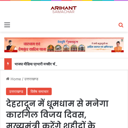
Menu
S
भाजपा मीडिया प्रभारी मनवीर चौहान के आश्वासन के बाद दो सप्ताह से चल रहा महाविद्यालय के छात्रों का धरना समाप्त
Home
/
उत्तराखण्ड
उत्तराखण्ड
विशेष समाचार
देहरादून में धूमधाम से मनेगा
कारगिल विजय दिवस,
मुख्यमंत्री करेंगे शहीदों के