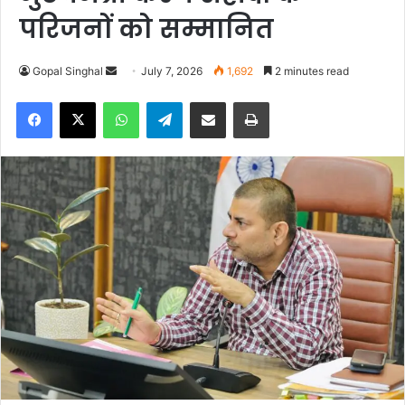
परिजनों को सम्मानित
Gopal Singhal
S
July 7, 2026
1,692
2 minutes read
e
Facebook
X
WhatsApp
Telegram
Share via Email
Print
n
d
a
n
e
m
a
i
l