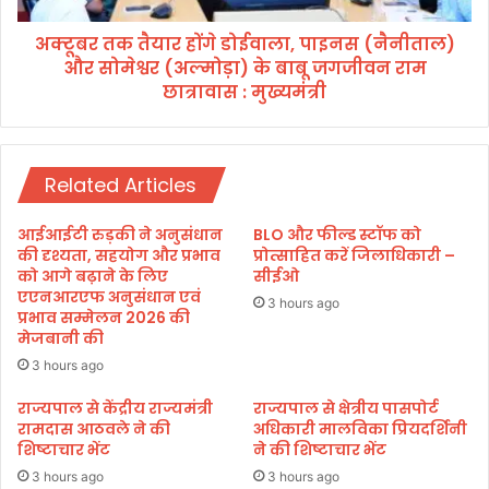
प
र
दों
अक्टूबर तक तैयार होंगे डोईवाला, पाइनस (नैनीताल)
हों
के
और सोमेश्वर (अल्मोड़ा) के बाबू जगजीवन राम
गे
नि
डो
छात्रावास : मुख्यमंत्री
र्वा
ई
च
वा
न
ला
का
,
Related Articles
का
पा
र्य
इ
आईआईटी रुड़की ने अनुसंधान
BLO और फील्ड स्टॉफ को
क्र
न
की दृश्यता, सहयोग और प्रभाव
प्रोत्साहित करें जिलाधिकारी –
म
स
को आगे बढ़ाने के लिए
सीईओ
घो
(
एएनआरएफ अनुसंधान एवं
3 hours ago
षि
प्रभाव सम्मेलन 2026 की
नै
मेजबानी की
त
नी
,
ता
3 hours ago
1
ल
5
राज्यपाल से केंद्रीय राज्यमंत्री
राज्यपाल से क्षेत्रीय पासपोर्ट
)
रामदास आठवले ने की
अधिकारी मालविका प्रियदर्शिनी
जु
औ
शिष्टाचार भेंट
ने की शिष्टाचार भेंट
ला
र
ई
3 hours ago
3 hours ago
सो