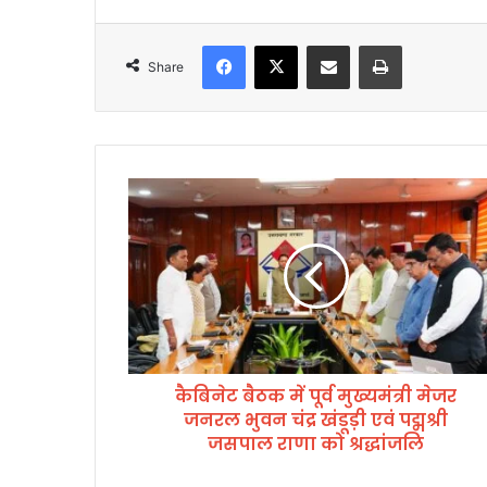
Facebook
X
Share via Email
Print
Share
कै
बि
ने
ट
बै
ठ
क
में
पू
कैबिनेट बैठक में पूर्व मुख्यमंत्री मेजर
र्व
जनरल भुवन चंद्र खंडूड़ी एवं पद्मश्री
मु
ख्य
जसपाल राणा को श्रद्धांजलि
मं
त्री