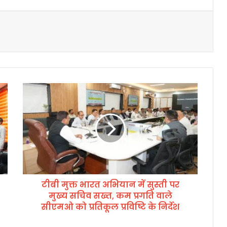
टी
बी
मु
क्त
भा
र
त
अ
भि
टीबी मुक्त भारत अभियान में सुस्ती पर
या
मुख्य सचिव सख्त, कम प्रगति वाले
न
में
सीएमओ को प्रतिकूल प्रविष्टि के निर्देश
सु
स्ती