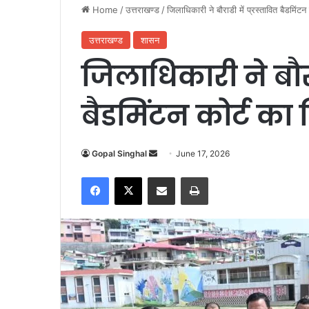
Home
/
उत्तराखण्ड
/
जिलाधिकारी ने बौराडी में प्रस्तावित बैडमिंटन
उत्तराखण्ड
शासन
जिलाधिकारी ने बौराड
बैडमिंटन कोर्ट का
Gopal Singhal
S
June 17, 2026
e
Facebook
X
Share via Email
Print
n
d
a
n
e
m
a
i