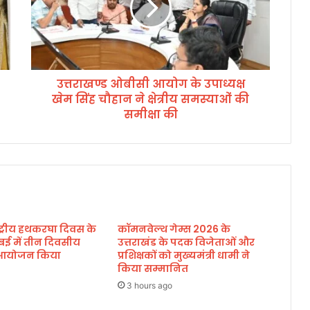
ण्ड
ओ
बी
सी
आ
उत्तराखण्ड ओबीसी आयोग के उपाध्यक्ष
यो
खेम सिंह चौहान ने क्षेत्रीय समस्याओं की
ग
के
समीक्षा की
उ
पा
ध्य
क्ष
खे
म
सिं
ाष्ट्रीय हथकरघा दिवस के
कॉमनवेल्थ गेम्स 2026 के
ह
बई में तीन दिवसीय
उत्तराखंड के पदक विजेताओं और
चौ
का आयोजन किया
प्रशिक्षकों को मुख्यमंत्री धामी ने
हा
किया सम्मानित
न
3 hours ago
ने
क्षे