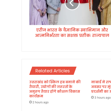
र
त
के
वै
ज्ञा
एरीज भारत के वैज्ञानिक स्वाभिमान और
नि
आत्मनिर्भरता का सशक्त प्रतीकः राज्यपाल
क
स्वा
भि
मा
न
औ
र
Related Articles
आ
त्म
उत्तराखंड को स्किल हब बनाने की
नाबार्ड ने र
नि
तैयारी, उद्योगों की जरूरतों के
अवसर पर मुं
र्भ
अनुरूप तैयार होंगे कौशल विकास
प्रदर्शनी 
र
कार्यक्रम
ता
3 hours ago
2 hours ago
का
स