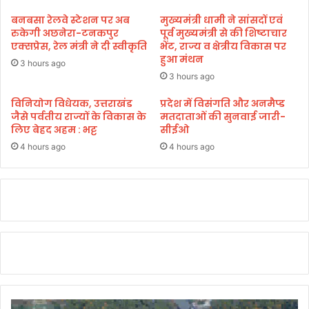
मं
वि
ग
बनबसा रेलवे स्टेशन पर अब
मुख्यमंत्री धामी ने सांसदों एवं
रो
ल
रुकेगी अछनेरा-टनकपुर
पूर्व मुख्यमंत्री से की शिष्टाचार
ध
वा
एक्सप्रेस, रेल मंत्री ने दी स्वीकृति
भेंट, राज्य व क्षेत्रीय विकास पर
हुआ मंथन
र
3 hours ago
प
3 hours ago
र
सा
विनियोग विधेयक, उत्तराखंड
प्रदेश में विसंगति और अनमैप्ड
जैसे पर्वतीय राज्यों के विकास के
मतदाताओं की सुनवाई जारी-
मू
लिए बेहद अहम : भट्ट
सीईओ
हि
क
4 hours ago
4 hours ago
सुं
द
र
कां
ड
पा
ठ
,
श्र
द्धा
लु