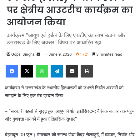
पर क्षेत्रीय आउटरीच कार्यक्रम का
आयोजन किया
कार्यक्रम "आयुष एवं हर्बल के लिए एफटीए का लाभ उठाना और
उत्तराखंड के लिए अवसर" विषय पर आधारित रहा
Gopal Singhal
S
June 9, 2026
1,721
3 minutes read
e
Facebook
X
WhatsApp
Telegram
Share via Email
Print
n
d
a
कार्यक्रम ने उत्तराखंड के स्थानीय हितधारकों को उभरते निर्यात अवसरों को
n
समझने के लिए एक मंच प्रदान किया
e
m
– “सरकारी पहलों से सुदृढ़ हुआ आयुष निर्यात इकोसिस्टम; वैश्विक बाजार तक पहुंच
a
और गुणवत्ता मानकों में हुआ ऐतिहासिक सुधार”
i
l
देहरादून 09 जून। मंगलवार को सगन्ध पौधा केंद्र सेलाकुई, में व्यापार, निर्यात और