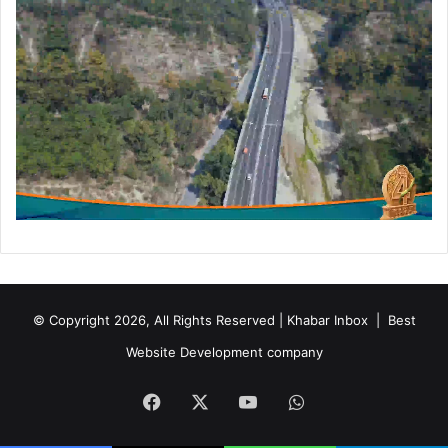
ओं
ने
लि
या
ध
र्म
ला
भ
© Copyright 2026, All Rights Reserved | Khabar Inbox |
Best
Website Development company
Facebook
X
YouTube
WhatsApp