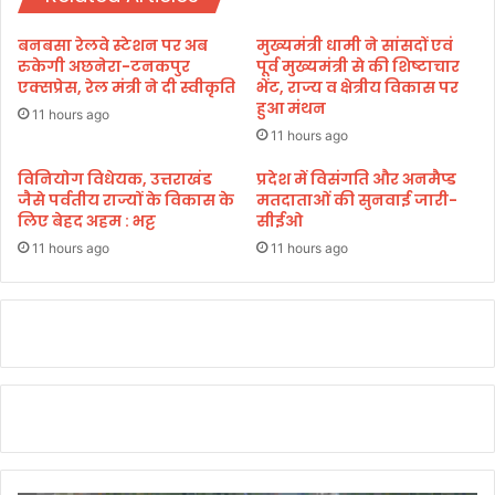
व
मे
नी
री
बनबसा रेलवे स्टेशन पर अब
मुख्यमंत्री धामी ने सांसदों एवं
में
यो
रुकेगी अछनेरा-टनकपुर
पूर्व मुख्यमंत्री से की शिष्टाचार
चा
ज
एक्सप्रेस, रेल मंत्री ने दी स्वीकृति
भेंट, राज्य व क्षेत्रीय विकास पर
र
हुआ मंथन
ना
11 hours ago
भ
’
11 hours ago
व
पु
न
स्त
विनियोग विधेयक, उत्तराखंड
प्रदेश में विसंगति और अनमैप्ड
सी
जैसे पर्वतीय राज्यों के विकास के
मतदाताओं की सुनवाई जारी-
क
लिए बेहद अहम : भट्ट
सीईओ
ल
ऑ
डि
11 hours ago
11 hours ago
यो
क्लि
प
का
अ
ना
व
र
ण