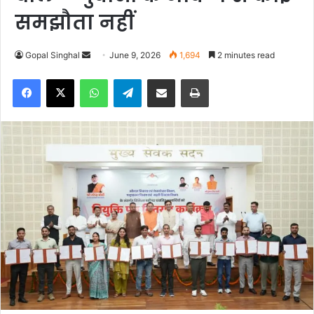
समझौता नहीं
Gopal Singhal
S
June 9, 2026
1,694
2 minutes read
e
Facebook
X
WhatsApp
Telegram
Share via Email
Print
n
d
a
n
e
m
a
i
l