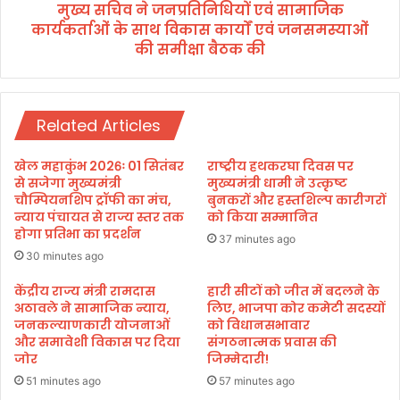
मु
मुख्य सचिव ने जनप्रतिनिधियों एवं सामाजिक
ति
ख्य
कार्यकर्ताओं के साथ विकास कार्यों एवं जनसमस्याओं
नि
मं
धि
की समीक्षा बैठक की
त्री
यों
धा
ए
मी
वं
ने
सा
Related Articles
कि
मा
या
जि
खेल महाकुंभ 2026ः 01 सितंबर
राष्ट्रीय हथकरघा दिवस पर
बो
क
से सजेगा मुख्यमंत्री
मुख्यमंत्री धामी ने उत्कृष्ट
ग
का
चौम्पियनशिप ट्रॉफी का मंच,
बुनकरों और हस्तशिल्प कारीगरों
न
र्य
न्याय पंचायत से राज्य स्तर तक
को किया सम्मानित
बे
होगा प्रतिभा का प्रदर्शन
क
37 minutes ago
लि
र्ता
30 minutes ago
या
ओं
पौ
केंद्रीय राज्य मंत्री रामदास
हारी सीटों को जीत में बदलने के
के
धा
अठावले ने सामाजिक न्याय,
लिए, भाजपा कोर कमेटी सदस्यों
सा
जनकल्याणकारी योजनाओं
को विधानसभावार
रो
थ
और समावेशी विकास पर दिया
संगठनात्मक प्रवास की
प
वि
जोर
जिम्मेदारी!
ण
का
अ
51 minutes ago
57 minutes ago
स
भि