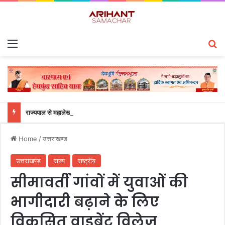
Menu
S
राज्यपाल से महालेखाकार, लेखापरीक्षा उत्तराखंड संजीव कुमार ने की शिष्टाचार भेंट
Home
/
उत्तराखण्ड
उत्तराखण्ड
राज्य
राष्ट्रीय
सीमावर्ती गांवों में युवाओं की
भागीदारी बढ़ाने के लिए
विकसित वाइब्रेंट विलेज