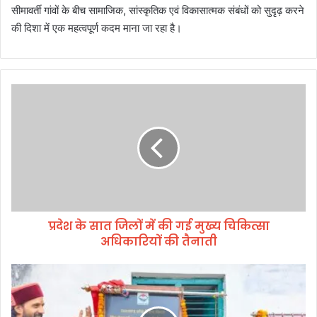
सीमावर्ती गांवों के बीच सामाजिक, सांस्कृतिक एवं विकासात्मक संबंधों को सुदृढ़ करने
की दिशा में एक महत्वपूर्ण कदम माना जा रहा है।
प्र
दे
श
के
सा
त
जि
लों
में
प्रदेश के सात जिलों में की गई मुख्य चिकित्सा
की
अधिकारियों की तैनाती
ग
ई
मु
कै
ख्य
बि
चि
ने
कि
ट