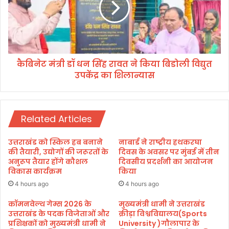
त्सा
मं
अ
त्री
धि
डॉ
का
ध
रि
न
यों
कैबिनेट मंत्री डॉ धन सिंह रावत ने किया बिडोली विद्युत
सिं
की
उपकेंद्र का शिलान्यास
ह
तै
रा
ना
व
ती
त
Related Articles
ने
कि
या
उत्तराखंड को स्किल हब बनाने
नाबार्ड ने राष्ट्रीय हथकरघा
बि
की तैयारी, उद्योगों की जरूरतों के
दिवस के अवसर पर मुंबई में तीन
डो
अनुरूप तैयार होंगे कौशल
दिवसीय प्रदर्शनी का आयोजन
विकास कार्यक्रम
किया
ली
वि
4 hours ago
4 hours ago
द्यु
त
कॉमनवेल्थ गेम्स 2026 के
मुख्यमंत्री धामी ने उत्तराखंड
उत्तराखंड के पदक विजेताओं और
क्रीड़ा विश्वविद्यालय(Sports
उ
प्रशिक्षकों को मुख्यमंत्री धामी ने
University )गौलापार के
प