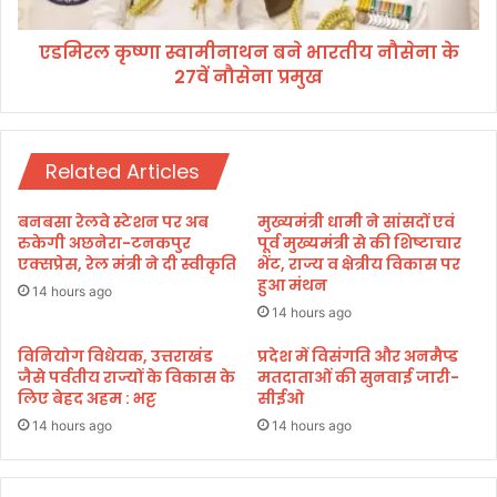
ल
स्वा
,
मी
मे
एडमिरल कृष्णा स्वामीनाथन बने भारतीय नौसेना के
ना
लो
27वें नौसेना प्रमुख
थ
क
न
मा
ब
ता
ने
दे
Related Articles
भा
वी
र
अ
ती
बनबसा रेलवे स्टेशन पर अब
मुख्यमंत्री धामी ने सांसदों एवं
हि
य
रुकेगी अछनेरा-टनकपुर
पूर्व मुख्यमंत्री से की शिष्टाचार
ल्या
नौ
एक्सप्रेस, रेल मंत्री ने दी स्वीकृति
भेंट, राज्य व क्षेत्रीय विकास पर
बा
हुआ मंथन
से
14 hours ago
ई
ना
14 hours ago
हो
के
ल्क
2
विनियोग विधेयक, उत्तराखंड
प्रदेश में विसंगति और अनमैप्ड
र
जैसे पर्वतीय राज्यों के विकास के
मतदाताओं की सुनवाई जारी-
7
लिए बेहद अहम : भट्ट
सीईओ
की
वें
3
नौ
14 hours ago
14 hours ago
0
से
1
ना
वीं
प्र