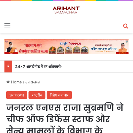
Menu
S
24×7 अलर्ट मोड में रहें अधिकारी-मुख्य सचिव एसईओसी से लगातार जनपदों के साथ समन्वय बनाए रखने के निर्देश
Home
/
उत्तराखण्ड
उत्तराखण्ड
राष्ट्रीय
विशेष समाचार
जनरल एनएस राजा सुब्रमणि ने
चीफ ऑफ डिफेंस स्टाफ और
सैन्य मामलों के विभाग के