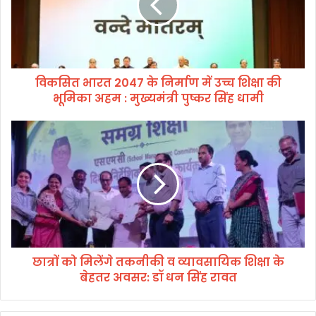
भा
र
त
2
0
विकसित भारत 2047 के निर्माण में उच्च शिक्षा की
4
भूमिका अहम : मुख्यमंत्री पुष्कर सिंह धामी
7
के
नि
छा
र्मा
त्रों
ण
को
में
मि
उ
लें
च्च
गे
शि
त
क्षा
क
की
नी
भू
छात्रों को मिलेंगे तकनीकी व व्यावसायिक शिक्षा के
की
मि
बेहतर अवसर: डॉ धन सिंह रावत
व
का
व्या
अ
व