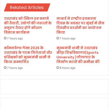
ह
सा
म
Related Articles
यि
:
क
मु
शि
उत्तराखंड को स्किल हब बनाने
नाबार्ड ने राष्ट्रीय हथकरघा
ख्य
क्षा
की तैयारी, उद्योगों की जरूरतों के
दिवस के अवसर पर मुंबई में तीन
मं
के
अनुरूप तैयार होंगे कौशल
दिवसीय प्रदर्शनी का आयोजन
त्री
विकास कार्यक्रम
किया
बे
पु
ह
7 hours ago
7 hours ago
ष्क
त
र
र
कॉमनवेल्थ गेम्स 2026 के
मुख्यमंत्री धामी ने उत्तराखंड
सिं
उत्तराखंड के पदक विजेताओं और
क्रीड़ा विश्वविद्यालय(Sports
अ
प्रशिक्षकों को मुख्यमंत्री धामी ने
University )गौलापार के
ह
व
किया सम्मानित
निर्माण कार्यों की समीक्षा की
धा
स
मी
र
7 hours ago
8 hours ago
:
डॉ
ध
न
सिं
ह
रा
व