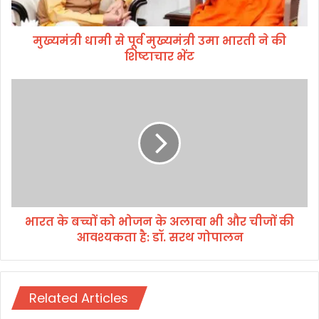
पू
र्व
मुख्यमंत्री धामी से पूर्व मुख्यमंत्री उमा भारती ने की
मु
शिष्टाचार भेंट
ख्य
मं
त्री
भा
उ
र
मा
त
भा
के
र
ब
ती
च्चों
ने
को
की
भो
शि
ज
ष्टा
भारत के बच्चों को भोजन के अलावा भी और चीजों की
न
चा
आवश्यकता है: डॉ. सरथ गोपालन
के
र
अ
भें
ला
ट
वा
Related Articles
भी
औ