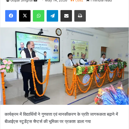
Gopal Singhal
S
May 14, 2026
1,692
1 minute read
e
Facebook
X
WhatsApp
Telegram
Share via Email
Print
n
d
a
n
e
m
a
i
l
कार्यक्रम में विद्यार्थियों ने गुणवत्ता एवं मानकीकरण के प्रति जागरूकता बढ़ाने में
बीआईएस स्टूडेंट्स चैप्टर्स की भूमिका पर प्रकाश डाला गया