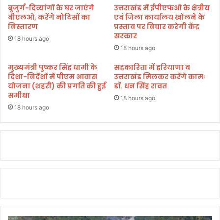
र
बुजुर्ग-दिव्यांगों के घर जाएंगे
उत्तराखंड में ईपीएफओ के क्षेत्रीय
ची
बीएलओ, करेंगे नोटिसों का
एवं जिला कार्यालय खोलने के
जों
निस्तारण
प्रस्ताव पर विचार करेगी केंद्र
सरकार
की
18 hours ago
आ
18 hours ago
व
श्य
मुख्यमंत्री पुष्कर सिंह धामी के
सहकारिता में हरियाणा व
दिशा-निर्देशों में पीएम आवास
उत्तराखंड मिलकर करेंगे कामः
क
योजना (शहरी) की प्रगति की हुई
डाॅ. धन सिंह रावत
ता
समीक्षा
है
18 hours ago
:
18 hours ago
डॉ
.
स
र
थ
गो
पा
ल
न