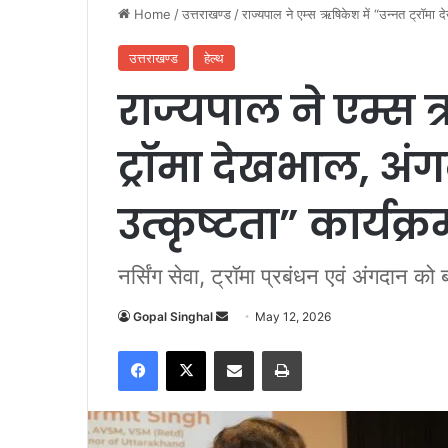
Home
/
उत्तराखण्ड
/
राज्यपाल ने एम्स ऋषिकेश में “उन्नत ट्रॉमा द
उत्तराखण्ड
हेल्थ
राज्यपाल ने एम्स 
ट्रॉमा देखभाल, अं
उत्कृष्टता” कार्यक्
नर्सिंग सेवा, ट्रॉमा प्रबंधन एवं अंगदान को
Gopal Singhal
S
May 12, 2026
e
Facebook
X
Share via Email
Print
n
d
a
n