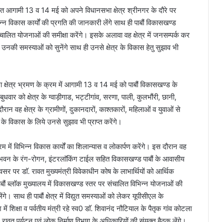
ावत आगामी 13 व 14 मई को अपने विधानसभा क्षेत्र श्रीनगर के दौरे पर
भिन्न विकास कार्यों की प्रगति की जानकारी लेंगे साथ ही पाबौं विकासखण्ड
ंचालित योजनाओं की समीक्षा करेंगे। इसके अलावा वह क्षेत्र में जनसम्पर्क कर
र उनकी समस्याओं को सुनेंगे साथ ही उनसे क्षेत्र के विकास हेतु सुझाव भी
ा क्षेत्र भ्रमण के क्रम में आगामी 13 व 14 मई को पाबौं विकासखण्ड के
धवार को क्षेत्र के ग्वाड़ीगाड, भट्टीगांव, सरणा, पाली, कुलभौंरी, छानी,
रान वह क्षेत्र के ग्रामीणों, दुकानदारों, काश्तकारों, महिलाओं व युवाओं से
के विकास के लिये उनसे सुझाव भी प्राप्त करेंगे।
्रम में विभिन्न विकास कार्यों का शिलान्यास व लोकार्पण करेंगे। इस दौरान वह
सीय भवन के रंग-रोगन, इंटरलाॅकिंग टाईल सहित विकासखण्ड पाबौं के आवासीय
र पर डाॅ. रावत मुख्यमंत्री विवेकाधीन कोष के लाभार्थियों को आर्थिक
ाबौं ब्लाॅक मुख्यालय में विकासखण्ड स्तर पर संचालित विभिन्न योजनाओं की
। साथ ही पाबौं क्षेत्र में विद्युत समस्याओं को लेकर यूपीसीएल के
 शिक्षा व पर्वतीय मंत्री रहे स्व0 डाॅ. शिवानंद नौटियाल के पैतृक गांव कोटला
रावत पर्यटन एवं लोक निर्माण विभाग के अधिकारियों की संयुक्त बैठक लेंगे।