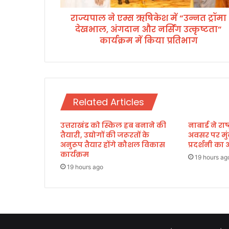
षि
राज्यपाल ने एम्स ऋषिकेश में “उन्नत ट्रॉमा
के
देखभाल, अंगदान और नर्सिंग उत्कृष्टता”
श
में
कार्यक्रम में किया प्रतिभाग
“
उ
न्न
त
ट्रॉ
Related Articles
मा
दे
उत्तराखंड को स्किल हब बनाने की
नाबार्ड ने र
ख
तैयारी, उद्योगों की जरूरतों के
अवसर पर मुं
भा
अनुरूप तैयार होंगे कौशल विकास
प्रदर्शनी 
ल
कार्यक्रम
,
19 hours ag
19 hours ago
अं
ग
दा
न
औ
र