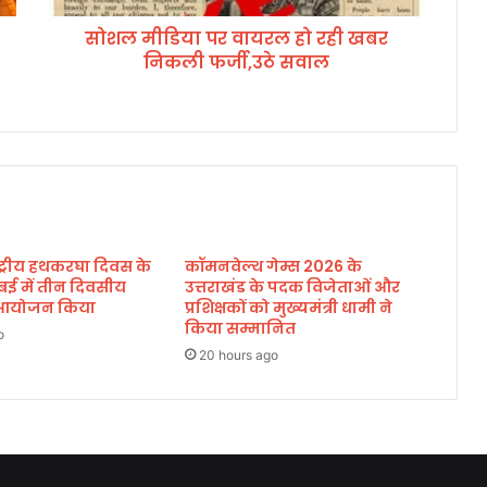
वा
सोशल मीडिया पर वायरल हो रही खबर
य
निकली फर्जी,उठे सवाल
र
ल
हो
र
ही
ख
ब
र
नि
ाष्ट्रीय हथकरघा दिवस के
कॉमनवेल्थ गेम्स 2026 के
क
बई में तीन दिवसीय
उत्तराखंड के पदक विजेताओं और
ली
का आयोजन किया
प्रशिक्षकों को मुख्यमंत्री धामी ने
फ
किया सम्मानित
र्जी
o
20 hours ago
,
उ
ठे
स
वा
ल