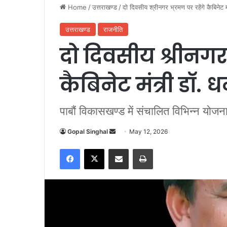
Home
/
उत्तराखण्ड
/
दो दिवसीय श्रीनगर भ्रमण पर रहेंगे कैबिनेट म
उत्तराखण्ड
राजनीति
दो दिवसीय श्रीनगर 
कैबिनेट मंत्री डाॅ.
पाबौं विकासखण्ड में संचालित विभिन्न योजनाओ
Gopal Singhal
S
May 12, 2026
e
Facebook
X
Share via Email
Print
n
d
a
n
e
m