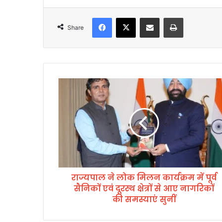
Facebook
X
Share via Email
Print
Share
रा
ज्य
पा
ल
ने
लो
क
मि
ल
राज्यपाल ने लोक मिलन कार्यक्रम में पूर्व
न
सैनिकों एवं दूरस्थ क्षेत्रों से आए नागरिकों
का
र्य
की समस्याएं सुनीं
क्र
म