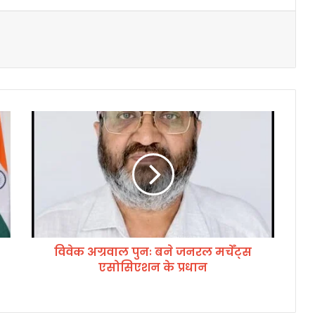
वि
वे
क
अ
ग्र
वा
ल
पु
नः
विवेक अग्रवाल पुनः बने जनरल मर्चेंट्स
ब
एसोसिएशन के प्रधान
ने
ज
न
र