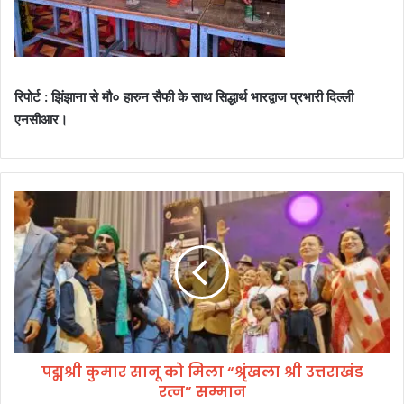
रिपोर्ट : झिंझाना से मौ० हारुन सैफी के साथ सिद्धार्थ भारद्वाज प्रभारी दिल्ली
एनसीआर।
प
द्म
श्री
कु
मा
र
सा
नू
को
पद्मश्री कुमार सानू को मिला “श्रृंखला श्री उत्तराखंड
मि
रत्न” सम्मान
ला