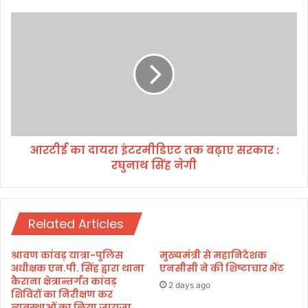
“
श्रृं
आ
ख
र
ला
टी
श्री
ई
उ
का
त्त
दा
रा
य
खं
रा
ड
इं
र
आरटीई का दायरा इंटरमीडिएट तक बढ़ाए सरकार :
ट
त्न
रघुनाथ सिंह नेगी
र
”
मी
स
डि
म्मा
ए
न
Related Articles
ट
त
क
श्रावण कांवड़ यात्रा-पुलिस
मुख्यमंत्री से महानिदेशक
ब
अधीक्षक एन.पी. सिंह द्वारा थाना
एनसीसी ने की शिष्टाचार भेंट
ढ़ा
कैराना क्षेत्रान्तर्गत कांवड़
2 days ago
शिविरों का निरीक्षण कर
ए
व्यवस्थाओं का लिया जायजा,
स