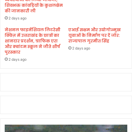
शिवभक्त कांवड़ियों के कुशलक्षेम
र
की जानकारी ली
का
2 days ago
र
:
नेशनल फाइनेंशियल लिटरेसी
एआई सक्षम और उद्योगोन्मुख
र
क्विज़ में उत्तराखंड के छात्रों का
युवाओं के निर्माण पर दें जोर:
घु
शानदार प्रदर्शन, ग्राफिक एरा
राज्यपाल गुरमीत सिंह
ना
और क्वांटम स्कूल ने जीते शीर्ष
2 days ago
थ
पुरस्कार
सिं
2 days ago
ह
ने
गी