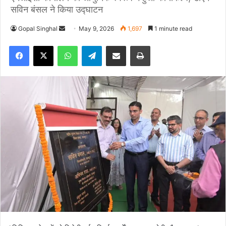
सविन बंसल ने किया उद्घाटन
Gopal Singhal
S
May 9, 2026
1,697
1 minute read
e
Facebook
X
WhatsApp
Telegram
Share via Email
Print
n
d
a
n
e
m
a
i
l