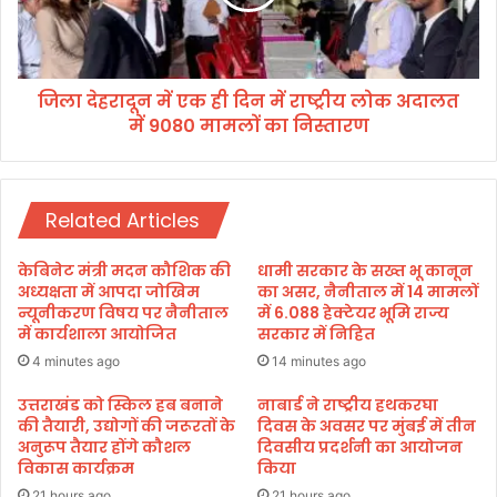
प
दू
ना
न
सा
में
का
ए
र
जिला देहरादून में एक ही दिन में राष्ट्रीय लोक अदालत
क
:
में 9080 मामलों का निस्तारण
ही
कै
दि
बि
न
ने
में
ट
Related Articles
रा
मं
ष्ट्री
त्री
य
केबिनेट मंत्री मदन कौशिक की
धामी सरकार के सख्त भू कानून
प्र
लो
अध्यक्षता में आपदा जोखिम
का असर, नैनीताल में 14 मामलों
दी
क
न्यूनीकरण विषय पर नैनीताल
में 6.088 हेक्टेयर भूमि राज्य
प
में कार्यशाला आयोजित
सरकार में निहित
अ
ब
दा
4 minutes ago
14 minutes ago
त्रा
ल
ने
त
उत्तराखंड को स्किल हब बनाने
नाबार्ड ने राष्ट्रीय हथकरघा
कि
की तैयारी, उद्योगों की जरूरतों के
दिवस के अवसर पर मुंबई में तीन
में
अनुरूप तैयार होंगे कौशल
दिवसीय प्रदर्शनी का आयोजन
या
9
विकास कार्यक्रम
किया
₹
0
2
8
21 hours ago
21 hours ago