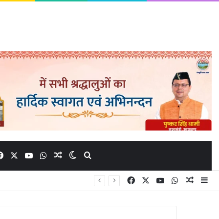
Facebook
X
YouTube
WhatsApp
Random Article
Switch skin
Search for
Facebook
X
YouTube
WhatsApp
Random
Si