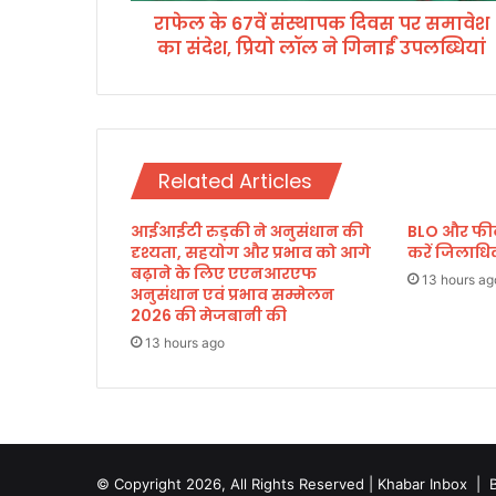
राफेल के 67वें संस्थापक दिवस पर समावेश
प
का संदेश, प्रियो लॉल ने गिनाईं उपलब्धियां
क
दि
व
स
प
र
Related Articles
स
मा
आईआईटी रुड़की ने अनुसंधान की
BLO और फील्ड
वे
दृश्यता, सहयोग और प्रभाव को आगे
करें जिलाध
श
बढ़ाने के लिए एएनआरएफ
का
13 hours ag
अनुसंधान एवं प्रभाव सम्मेलन
सं
2026 की मेजबानी की
दे
13 hours ago
श
,
प्रि
यो
लॉ
ल
© Copyright 2026, All Rights Reserved | Khabar Inbox |
ने