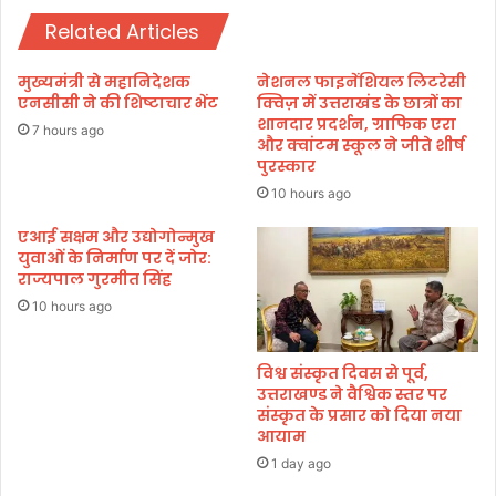
य
-
घो
Related Articles
ज
ष
न
णा
के
मुख्यमंत्री से महानिदेशक
नेशनल फाइनेंशियल लिटरेसी
प
द्वा
एनसीसी ने की शिष्टाचार भेंट
क्विज़ में उत्तराखंड के छात्रों का
र
र
शानदार प्रदर्शन, ग्राफिक एरा
7 hours ago
ह
और क्वांटम स्कूल ने जीते शीर्ष
:
स्ता
पुरस्कार
उ
क्ष
त्त
10 hours ago
र
रा
का
एआई सक्षम और उद्योगोन्मुख
ख
युवाओं के निर्माण पर दें जोर:
आ
ण्ड
राज्यपाल गुरमीत सिंह
ई
में
आ
मु
10 hours ago
ई
ख्य
टी
मं
विश्व संस्कृत दिवस से पूर्व,
रु
त्री
उत्तराखण्ड ने वैश्विक स्तर पर
ड़
पु
संस्कृत के प्रसार को दिया नया
की
ष्क
आयाम
ने
र
1 day ago
कि
सिं
या
ह