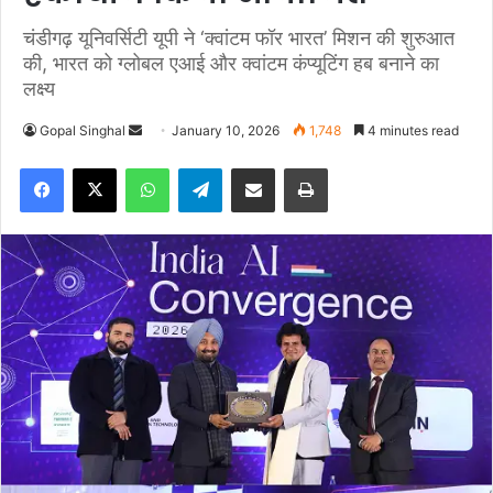
चंडीगढ़ यूनिवर्सिटी यूपी ने ‘क्वांटम फॉर भारत’ मिशन की शुरुआत
की, भारत को ग्लोबल एआई और क्वांटम कंप्यूटिंग हब बनाने का
लक्ष्य
Gopal Singhal
S
January 10, 2026
1,748
4 minutes read
e
Facebook
X
WhatsApp
Telegram
Share via Email
Print
n
d
a
n
e
m
a
i
l