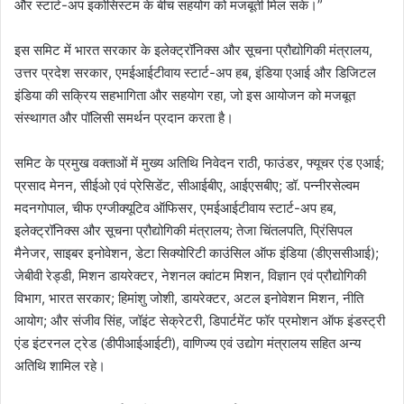
और स्टार्ट-अप इकोसिस्टम के बीच सहयोग को मजबूती मिल सके।”
इस समिट में भारत सरकार के इलेक्ट्रॉनिक्स और सूचना प्रौद्योगिकी मंत्रालय,
उत्तर प्रदेश सरकार, एमईआईटीवाय स्टार्ट-अप हब, इंडिया एआई और डिजिटल
इंडिया की सक्रिय सहभागिता और सहयोग रहा, जो इस आयोजन को मजबूत
संस्थागत और पॉलिसी समर्थन प्रदान करता है।
समिट के प्रमुख वक्ताओं में मुख्य अतिथि निवेदन राठी, फाउंडर, फ्यूचर एंड एआई;
प्रसाद मेनन, सीईओ एवं प्रेसिडेंट, सीआईबीए, आईएसबीए; डॉ. पन्नीरसेल्वम
मदनगोपाल, चीफ एग्जीक्यूटिव ऑफिसर, एमईआईटीवाय स्टार्ट-अप हब,
इलेक्ट्रॉनिक्स और सूचना प्रौद्योगिकी मंत्रालय; तेजा चिंतलपति, प्रिंसिपल
मैनेजर, साइबर इनोवेशन, डेटा सिक्योरिटी काउंसिल ऑफ इंडिया (डीएससीआई);
जेबीवी रेड्डी, मिशन डायरेक्टर, नेशनल क्वांटम मिशन, विज्ञान एवं प्रौद्योगिकी
विभाग, भारत सरकार; हिमांशु जोशी, डायरेक्टर, अटल इनोवेशन मिशन, नीति
आयोग; और संजीव सिंह, जॉइंट सेक्रेटरी, डिपार्टमेंट फॉर प्रमोशन ऑफ इंडस्ट्री
एंड इंटरनल ट्रेड (डीपीआईआईटी), वाणिज्य एवं उद्योग मंत्रालय सहित अन्य
अतिथि शामिल रहे।