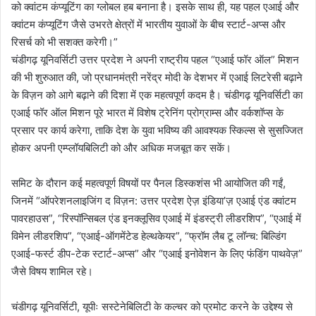
को क्वांटम कंप्यूटिंग का ग्लोबल हब बनाना है। इसके साथ ही, यह पहल एआई और
क्वांटम कंप्यूटिंग जैसे उभरते क्षेत्रों में भारतीय युवाओं के बीच स्टार्ट-अप्स और
रिसर्च को भी सशक्त करेगी।”
चंडीगढ़ यूनिवर्सिटी उत्तर प्रदेश ने अपनी राष्ट्रीय पहल “एआई फॉर ऑल” मिशन
की भी शुरुआत की, जो प्रधानमंत्री नरेंद्र मोदी के देशभर में एआई लिटरेसी बढ़ाने
के विज़न को आगे बढ़ाने की दिशा में एक महत्वपूर्ण कदम है। चंडीगढ़ यूनिवर्सिटी का
एआई फॉर ऑल मिशन पूरे भारत में विशेष ट्रेनिंग प्रोग्राम्स और वर्कशॉप्स के
प्रसार पर कार्य करेगा, ताकि देश के युवा भविष्य की आवश्यक स्किल्स से सुसज्जित
होकर अपनी एम्प्लॉयबिलिटी को और अधिक मजबूत कर सकें।
समिट के दौरान कई महत्वपूर्ण विषयों पर पैनल डिस्कशंस भी आयोजित की गईं,
जिनमें “ऑपरेशनलाइजिंग द विज़न: उत्तर प्रदेश ऐज़ इंडिया’ज़ एआई एंड क्वांटम
पावरहाउस”, “रिस्पॉन्सिबल एंड इनक्लूसिव एआई में इंडस्ट्री लीडरशिप”, “एआई में
विमेन लीडरशिप”, “एआई-ऑगमेंटेड हेल्थकेयर”, “फ्रॉम लैब टू लॉन्च: बिल्डिंग
एआई-फर्स्ट डीप-टेक स्टार्ट-अप्स” और “एआई इनोवेशन के लिए फंडिंग पाथवेज़”
जैसे विषय शामिल रहे।
चंडीगढ़ यूनिवर्सिटी, यूपीः सस्टेनेबिलिटी के कल्चर को प्रमोट करने के उद्देश्य से