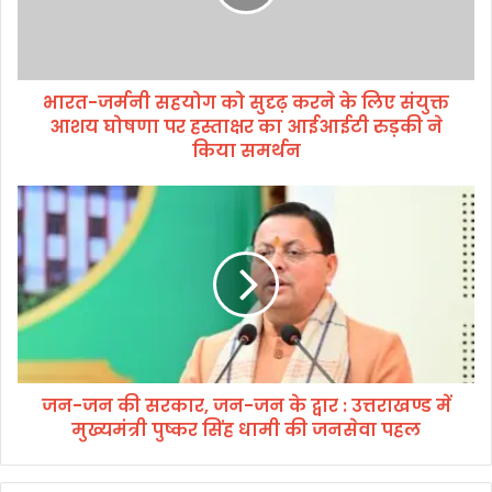
र्म
नी
स
ह
भारत-जर्मनी सहयोग को सुदृढ़ करने के लिए संयुक्त
यो
आशय घोषणा पर हस्ताक्षर का आईआईटी रुड़की ने
ग
को
किया समर्थन
सु
दृ
ज
ढ़
न
क
-
र
ज
ने
न
के
की
लि
स
ए
र
सं
का
यु
जन-जन की सरकार, जन-जन के द्वार : उत्तराखण्ड में
र
क्त
मुख्यमंत्री पुष्कर सिंह धामी की जनसेवा पहल
,
आ
ज
श
न