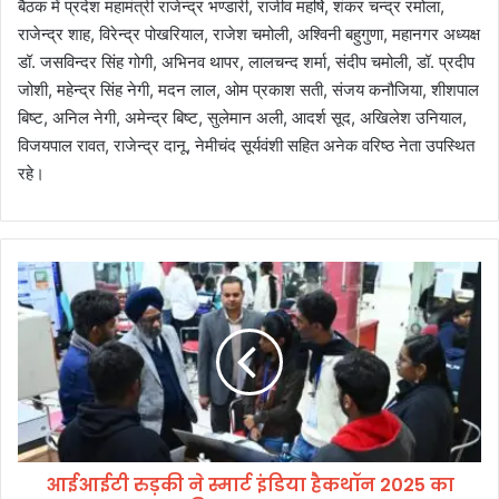
बैठक में प्रदेश महामंत्री राजेन्द्र भण्डारी, राजीव महर्षि, शंकर चन्द्र रमोला,
राजेन्द्र शाह, विरेन्द्र पोखरियाल, राजेश चमोली, अश्विनी बहुगुणा, महानगर अध्यक्ष
डॉ. जसविन्दर सिंह गोगी, अभिनव थापर, लालचन्द शर्मा, संदीप चमोली, डॉ. प्रदीप
जोशी, महेन्द्र सिंह नेगी, मदन लाल, ओम प्रकाश सती, संजय कनौजिया, शीशपाल
बिष्ट, अनिल नेगी, अमेन्द्र बिष्ट, सुलेमान अली, आदर्श सूद, अखिलेश उनियाल,
विजयपाल रावत, राजेन्द्र दानू, नेमीचंद सूर्यवंशी सहित अनेक वरिष्ठ नेता उपस्थित
रहे।
आ
ई
आ
ई
टी
रु
ड़
की
ने
आईआईटी रुड़की ने स्मार्ट इंडिया हैकथॉन 2025 का
स्मा