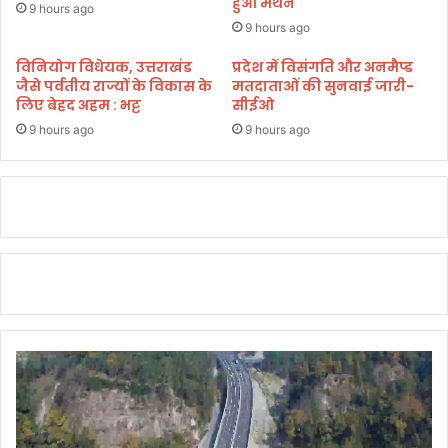
हुआ मंथन
स
9 hours ago
म
9 hours ago
स्या
,
विनियोग विधेयक, उत्तराखंड
प्रदेश में विसंगति और अनमैप्ड
जैसे पर्वतीय राज्यों के विकास के
मतदाताओं की सुनवाई जारी-
क
लिए बेहद अहम : भट्ट
सीईओ
ई
मा
9 hours ago
9 hours ago
म
ले
मौ
के
प
र
नि
प
टा
ए