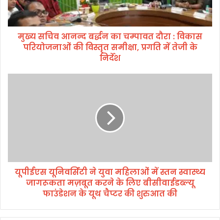
न
न्द
ब
मुख्य सचिव आनन्द बर्द्धन का चम्पावत दौरा : विकास
र्द्ध
परियोजनाओं की विस्तृत समीक्षा, प्रगति में तेजी के
न
का
निर्देश
च
म्पा
यू
व
पी
त
ई
दौ
ए
रा
स
:
यू
वि
नि
का
व
स
र्सि
प
यूपीईएस यूनिवर्सिटी ने युवा महिलाओं में स्तन स्वास्थ्य
टी
रि
जागरूकता मज़बूत करने के लिए बीसीवाईडब्ल्यू
ने
यो
यु
फाउंडेशन के यूथ चैप्टर की शुरुआत की
ज
वा
ना
म