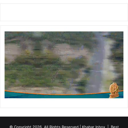
ए
बी
सी
वा
ई
ड
ब्ल्यू
फा
उं
डे
श
न
के
यू
थ
चै
प्ट
र
की
शु
रु
© Copyright 2026, All Rights Reserved | Khabar Inbox |
Best