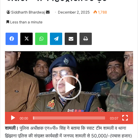
Siddharth Bhardwaj
S
December 2, 2025
1,788
e
Less than a minute
n
Facebook
X
WhatsApp
Telegram
Share via Email
Print
d
a
n
Video
e
Player
m
a
i
l
00:00
03:07
शामली।
पुलिस अधीक्षक एन०पी० सिंह ने बताया कि स्वाट टीम शामली व थाना
झिंझाना पुलिस की संयुक्त कार्यवाही में जनपद शामली से 50,000/-(पचास हजार)