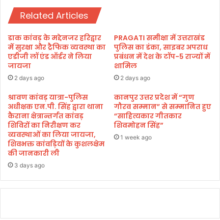
ओं
हि
की
ला
Related Articles
वि
ओं
स्तृ
में
डाक कांवड़ के मद्देनजर हरिद्वार
PRAGATI समीक्षा में उत्तराखंड
त
स्त
में सुरक्षा और ट्रैफिक व्यवस्था का
पुलिस का डंका, साइबर अपराध
स
न
एडीजी लॉ एंड ऑर्डर ने लिया
प्रबंधन में देश के टॉप-5 राज्यों में
मी
स्वा
जायजा
शामिल
क्षा
स्थ्य
2 days ago
2 days ago
,
जा
प्र
ग
श्रावण कांवड़ यात्रा-पुलिस
कानपुर उत्तर प्रदेश में “गुण
ग
अधीक्षक एन.पी. सिंह द्वारा थाना
गौरव सम्मान” से सम्मानित हुए
रू
ति
कैराना क्षेत्रान्तर्गत कांवड़
“साहित्यकार गीतकार
क
शिविरों का निरीक्षण कर
शिवमोहन सिंह”
में
ता
व्यवस्थाओं का लिया जायजा,
ते
म
1 week ago
शिवभक्त कांवड़ियों के कुशलक्षेम
जी
ज़
की जानकारी ली
के
बू
3 days ago
नि
त
र्दे
क
श
र
ने
के
लि