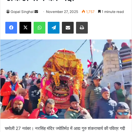
Gopal Singhal
S
November 27, 2025
1,757
1 minute read
e
Facebook
X
WhatsApp
Telegram
Share via Email
Print
n
d
a
n
e
m
a
i
l
चमोली 27 नवंबर। नरसिंह मंदिर ज्योतिर्मठ में आद्य गुरु शंकराचार्य की पवित्र गद्दी