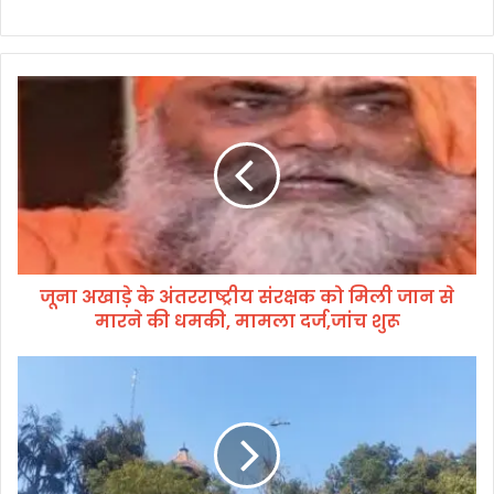
जू
ना
अ
खा
ड़े
के
अं
त
र
जूना अखाड़े के अंतरराष्ट्रीय संरक्षक को मिली जान से
रा
मारने की धमकी, मामला दर्ज,जांच शुरू
ष्ट्री
य
सं
ह
र
रि
क्ष
द्वा
क
र
को
में
मि
ब