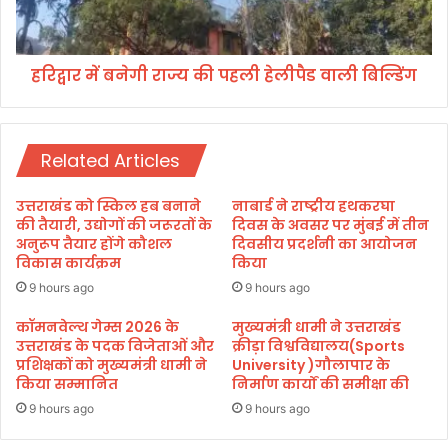
ली
ने
जा
गी
न
रा
से
हरिद्वार में बनेगी राज्य की पहली हेलीपैड वाली बिल्डिंग
ज्य
मा
की
र
प
ने
ह
की
Related Articles
ली
ध
हे
म
ली
उत्तराखंड को स्किल हब बनाने
नाबार्ड ने राष्ट्रीय हथकरघा
की
पै
की तैयारी, उद्योगों की जरूरतों के
दिवस के अवसर पर मुंबई में तीन
,
ड
अनुरूप तैयार होंगे कौशल
दिवसीय प्रदर्शनी का आयोजन
मा
विकास कार्यक्रम
किया
वा
म
ली
9 hours ago
9 hours ago
ला
बि
द
कॉमनवेल्थ गेम्स 2026 के
मुख्यमंत्री धामी ने उत्तराखंड
ल्डिं
उत्तराखंड के पदक विजेताओं और
क्रीड़ा विश्वविद्यालय(Sports
र्ज
ग
प्रशिक्षकों को मुख्यमंत्री धामी ने
University )गौलापार के
,
किया सम्मानित
निर्माण कार्यों की समीक्षा की
जां
च
9 hours ago
9 hours ago
शु