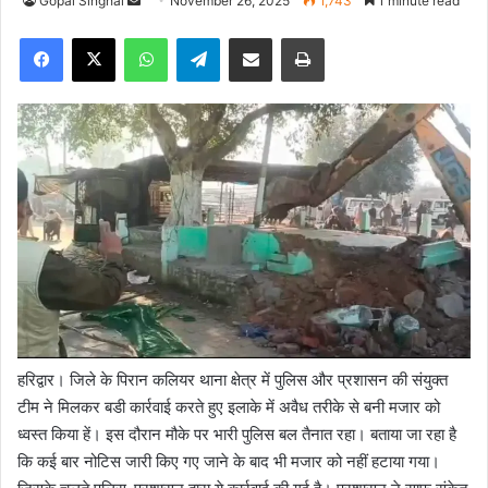
Gopal Singhal
S
November 26, 2025
1,743
1 minute read
e
Facebook
X
WhatsApp
Telegram
Share via Email
Print
n
d
a
n
e
m
a
i
l
हरिद्वार। जिले के पिरान कलियर थाना क्षेत्र में पुलिस और प्रशासन की संयुक्त
टीम ने मिलकर बडी कार्रवाई करते हुए इलाके में अवैध तरीके से बनी मजार को
ध्वस्त किया हें। इस दौरान मौके पर भारी पुलिस बल तैनात रहा। बताया जा रहा है
कि कई बार नोटिस जारी किए गए जाने के बाद भी मजार को नहीं हटाया गया।