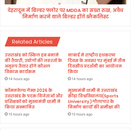
सा
र
झा
देहरादून में बिल्डर फ्लोर पर MDDA का सख्त रुख, अवैध
फ्लो
रू
निर्माण करने वाले बिल्डर होंगे ब्लैकलिस्ट
र
प
प
से
र
बा
M
ल
Related Articles
D
वि
D
वा
A
उत्तराखंड को स्किल हब बनाने
नाबार्ड ने राष्ट्रीय हथकरघा
ह
का
की तैयारी, उद्योगों की जरूरतों के
दिवस के अवसर पर मुंबई में तीन
मु
स
अनुरूप तैयार होंगे कौशल
दिवसीय प्रदर्शनी का आयोजन
क्त
विकास कार्यक्रम
किया
ख्त
भा
रु
14 hours ago
14 hours ago
र
ख
त
,
कॉमनवेल्थ गेम्स 2026 के
मुख्यमंत्री धामी ने उत्तराखंड
की
उत्तराखंड के पदक विजेताओं और
क्रीड़ा विश्वविद्यालय(Sports
अ
प्रशिक्षकों को मुख्यमंत्री धामी ने
University )गौलापार के
ओ
वै
किया सम्मानित
निर्माण कार्यों की समीक्षा की
र
ध
अ
नि
15 hours ago
15 hours ago
ग्र
र्मा
स
ण