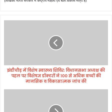
(लेखिका भारत सरकार में केंद्रीय महिला एवं बाल विकास मंत्री हैं)
झं
डी
चौ
ड़
में
वि
शे
ष
स्वा
झंडीचौड़ में विशेष स्वास्थ्य शिविर: विधानसभा अध्यक्ष की
स्थ्य
पहल पर विशेषज्ञ डॉक्टरों ने 100 से अधिक बच्चों की
शि
वि
मानसिक व विकासात्मक जांच की
र
:
पि
वि
रा
धा
न
न
क
स