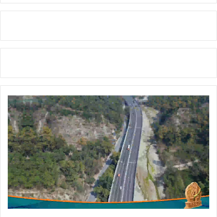
से
अ
धि
क
ब
च्चों
की
मा
न
सि
क
व
वि
का
सा
त्म
क
जां
च
की