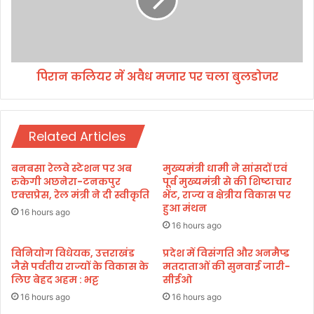
लि
भा
य
अ
र
ध्य
में
क्ष
अ
की
पिरान कलियर में अवैध मजार पर चला बुलडोजर
वै
प
ध
ह
म
ल
जा
प
Related Articles
र
र
प
वि
र
बनबसा रेलवे स्टेशन पर अब
मुख्यमंत्री धामी ने सांसदों एवं
शे
च
रुकेगी अछनेरा-टनकपुर
पूर्व मुख्यमंत्री से की शिष्टाचार
ष
ला
एक्सप्रेस, रेल मंत्री ने दी स्वीकृति
भेंट, राज्य व क्षेत्रीय विकास पर
ज्ञ
हुआ मंथन
बु
16 hours ago
डॉ
ल
16 hours ago
क्ट
डो
रों
विनियोग विधेयक, उत्तराखंड
प्रदेश में विसंगति और अनमैप्ड
ज
ने
जैसे पर्वतीय राज्यों के विकास के
मतदाताओं की सुनवाई जारी-
र
लिए बेहद अहम : भट्ट
सीईओ
1
0
16 hours ago
16 hours ago
0