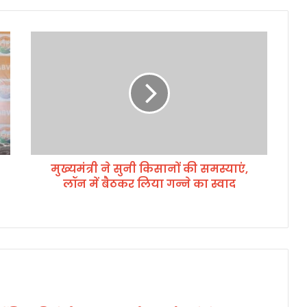
मु
ख्य
मं
त्री
ने
सु
नी
कि
सा
मुख्यमंत्री ने सुनी किसानों की समस्याएं,
नों
लॉन में बैठकर लिया गन्ने का स्वाद
की
स
म
स्या
एं
,
लॉ
न
में