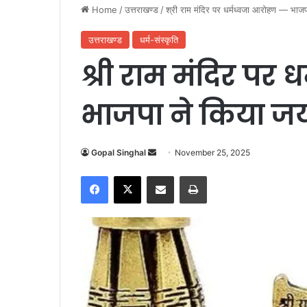
Home
/
उत्तराखण्ड
/
श्री राम मंदिर पर धर्मध्वजा आरोहण — भाजपा
उत्तराखण्ड
धर्म-संस्कृति
श्री राम मंदिर पर
भाजपा ने किया जयघ
Gopal Singhal
S
November 25, 2025
e
Facebook
X
Share via Email
Print
n
d
a
n
e
m
a
i