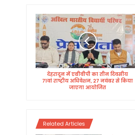
दे
ह
रा
दू
न
में
ए
बी
वी
देहरादून में एबीवीपी का तीन दिवसीय
पी
71वां राष्ट्रीय अधिवेशन, 27 नवंबर से किया
का
ती
जाएगा आयोजित
न
दि
व
सी
य
Related Articles
7
1