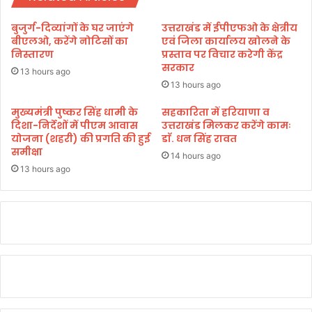
र्य
म
ज
हि
बुजुर्ग-दिव्यांगों के घर जाएंगे
उत्तराखंड में ईपीएफओ के क्षेत्रीय
न
ला
बीएलओ, करेंगे नोटिसों का
एवं जिला कार्यालय खोलने के
क
ओं
निस्तारण
प्रस्ताव पर विचार करेगी केंद्र
:
सरकार
ने
13 hours ago
भ
प्र
13 hours ago
ट्ट
द
र्श
मुख्यमंत्री पुष्कर सिंह धामी के
सहकारिता में हरियाणा व
दिशा-निर्देशों में पीएम आवास
उत्तराखंड मिलकर करेंगे कामः
न
योजना (शहरी) की प्रगति की हुई
डाॅ. धन सिंह रावत
क
समीक्षा
र
14 hours ago
दि
13 hours ago
या
ध
र
ना