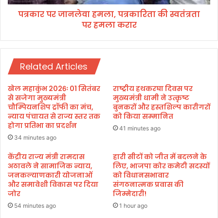
ज
ले
पा
पत्रकार पर जानलेवा हमला, पत्रकारिता की स्वतंत्रता
वा
को
पर हमला करार
ह
इ
म
ति
ला
हा
,
स
Related Articles
प
वि
त्र
कृ
का
खेल महाकुंभ 2026ः 01 सितंबर
राष्ट्रीय हथकरघा दिवस पर
त
रि
से सजेगा मुख्यमंत्री
मुख्यमंत्री धामी ने उत्कृष्ट
न
ता
चौम्पियनशिप ट्रॉफी का मंच,
बुनकरों और हस्तशिल्प कारीगरों
हीं
न्याय पंचायत से राज्य स्तर तक
को किया सम्मानित
की
क
होगा प्रतिभा का प्रदर्शन
स्व
41 minutes ago
र
तं
34 minutes ago
ना
त्र
चा
केंद्रीय राज्य मंत्री रामदास
हारी सीटों को जीत में बदलने के
ता
अठावले ने सामाजिक न्याय,
लिए, भाजपा कोर कमेटी सदस्यों
हि
प
जनकल्याणकारी योजनाओं
को विधानसभावार
ए
र
और समावेशी विकास पर दिया
संगठनात्मक प्रवास की
:
ह
जोर
जिम्मेदारी!
ग
म
54 minutes ago
1 hour ago
रि
ला
मा
क