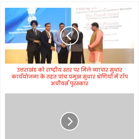
उ
त्त
रा
खं
ड
को
रा
ष्ट्री
य
उत्तराखंड को राष्ट्रीय स्तर पर मिले व्यापार सुधार
स्त
कार्ययोजना के तहत पांच प्रमुख सुधार श्रेणियों में टॉप
र
प
अचीवर्स पुरस्कार
र
मि
डी
ले
ए
व्या
म
पा
का
र
प्रो
सु
जे
धा
क्ट