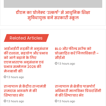
र
‘
का
उ
र्य
डीएम का प्रोजेक्ट ‘उत्कर्ष’’ से आधुनिक शिक्षा
त्क
यो
सुविधायुक्त बने सरकारी स्कूल
र्ष
ज
’
ना
’
के
से
त
Related Articles
आ
ह
धु
त
नि
आईआईटी रुड़की ने अनुसंधान
BLO और फील्ड स्टॉफ को
पां
क
की दृश्यता, सहयोग और प्रभाव
प्रोत्साहित करें जिलाधिकारी –
च
शि
को आगे बढ़ाने के लिए
सीईओ
प्र
एएनआरएफ अनुसंधान एवं
क्षा
13 hours ago
मु
प्रभाव सम्मेलन 2026 की
सु
मेजबानी की
ख
वि
सु
धा
13 hours ago
धा
यु
राज्यपाल से केंद्रीय राज्यमंत्री
राज्यपाल से क्षेत्रीय पासपोर्ट
र
क्त
रामदास आठवले ने की
अधिकारी मालविका प्रियदर्शिनी
श्रे
ब
शिष्टाचार भेंट
ने की शिष्टाचार भेंट
णि
ने
यों
13 hours ago
13 hours ago
स
में