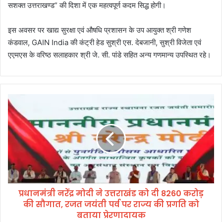
सशक्त उत्तराखण्ड” की दिशा में एक महत्वपूर्ण कदम सिद्ध होगी।
इस अवसर पर खाद्य सुरक्षा एवं औषधि प्रशासन के उप आयुक्त श्री गणेश
कंडवाल, GAIN India की कंट्री हेड सुश्री एस. देबजानी, सुश्री विजेता एवं
एएमएस के वरिष्ठ सलाहकार श्री जे. सी. पांडे सहित अन्य गणमान्य उपस्थित रहे।
प्र
धा
न
मं
त्री
न
रें
द्र
मो
प्रधानमंत्री नरेंद्र मोदी ने उत्तराखंड को दी 8260 करोड़
दी
की सौगात, रजत जयंती पर्व पर राज्य की प्रगति को
ने
उ
बताया प्रेरणादायक