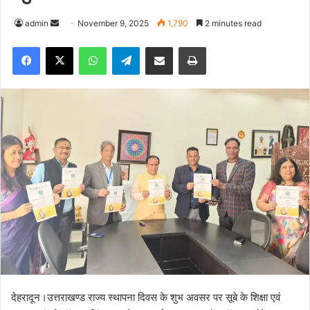
admin
S
November 9, 2025
1,790
2 minutes read
e
Facebook
X
WhatsApp
Telegram
Share via Email
Print
n
d
a
n
e
m
a
i
l
देहरादून।उत्तराखण्ड राज्य स्थापना दिवस के शुभ अवसर पर सूबे के शिक्षा एवं