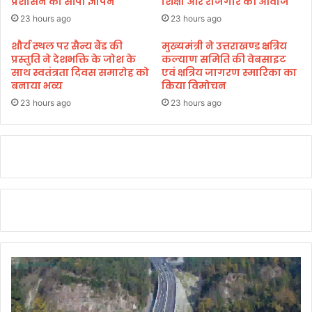
प्रशासन को सौंपा ज्ञापन
शिक्षा और रोजगार की आवाज
यं
द
23 hours ago
23 hours ago
ती
स्थ
प
ल
शौर्य स्थल पर सैन्य बैंड की
मुख्यमंत्री ने उत्तराखण्ड क्षत्रिय
र्व
प्रस्तुति ने देशभक्ति के जोश के
कल्याण समिति की वेबसाइट
में
प
साथ स्वतंत्रता दिवस समारोह को
एवं क्षत्रिय जागरण स्मारिका का
रा
बनाया भव्य
किया विमोचन
र
ज्य
रा
आं
23 hours ago
23 hours ago
ज्य
दो
की
ल
प्र
न
ग
का
ति
रि
को
यों
ब
को
ता
न
या
म
प्रे
न
र
क
णा
र
दा
ते
य
कै