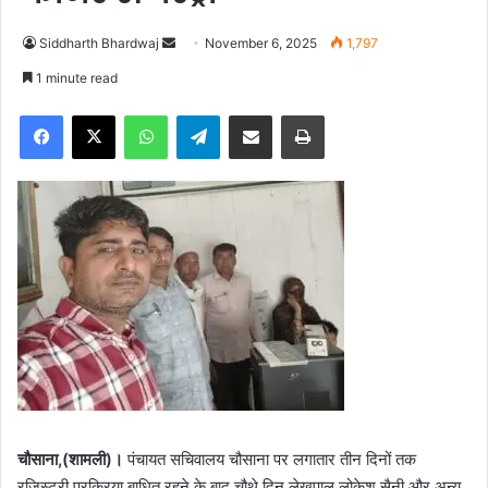
Siddharth Bhardwaj
S
November 6, 2025
1,797
e
1 minute read
n
Facebook
X
WhatsApp
Telegram
Share via Email
Print
d
a
n
e
m
a
i
l
चौसाना,(शामली)।
पंचायत सचिवालय चौसाना पर लगातार तीन दिनों तक
रजिस्ट्री प्रक्रिया बाधित रहने के बाद चौथे दिन लेखपाल लोकेश सैनी और अन्य