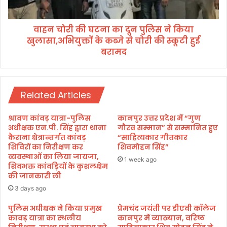
प
ट
ना
ना
दि
वाहन चोरी की घटना का दून पुलिस ने किया
का
व
खुलासा,अभियुक्तों के कब्जे से चोरी की स्कूटी हुई
दू
स
न
बरामद
स
पु
प्ता
लि
ह
स
प
ने
Related Articles
र
कि
रु
या
श्रावण कांवड़ यात्रा-पुलिस
कानपुर उत्तर प्रदेश में “गुण
द्र
खु
अधीक्षक एन.पी. सिंह द्वारा थाना
गौरव सम्मान” से सम्मानित हुए
प्र
ला
कैराना क्षेत्रान्तर्गत कांवड़
“साहित्यकार गीतकार
या
सा
शिविरों का निरीक्षण कर
शिवमोहन सिंह”
ग
व्यवस्थाओं का लिया जायजा,
,
1 week ago
शिवभक्त कांवड़ियों के कुशलक्षेम
में
अ
की जानकारी ली
सा
भि
इ
यु
3 days ago
कि
क्तों
पुलिस अधीक्षक ने किया प्रमुख
प्रेमचंद जयंती पर डीएवी कॉलेज
लिं
के
कावड़ यात्रा का स्थलीय
कानपुर में व्याख्यान, वरिष्ठ
ग
क