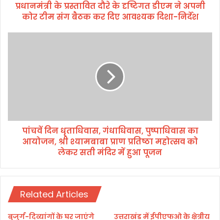
प्रधानमंत्री के प्रस्तावित दौरे के दृष्टिगत डीएम ने अपनी
ती
स
कोर टीम संग बैठक कर दिए आवश्यक दिशा-निर्देश
मा
रो
पां
ह
च
के
वें
अ
दि
व
न
स
धृ
र
ता
प
धि
र
वा
प्र
पांचवें दिन धृताधिवास, गंधाधिवास, पुष्पाधिवास का
स
धा
आयोजन, श्री श्यामबाबा प्राण प्रतिष्ठा महोत्सव को
,
न
गं
लेकर सती मंदिर में हुआ पूजन
मं
धा
त्री
धि
के
वा
प्र
स
Related Articles
स्ता
,
वि
पु
बुजुर्ग-दिव्यांगों के घर जाएंगे
उत्तराखंड में ईपीएफओ के क्षेत्रीय