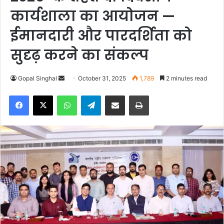
कार्यशाला का आयोजन —
ईमानदारी और पारदर्शिता को
सुदृढ़ करने का संकल्प
Gopal Singhal
S
October 31, 2025
1,789
2 minutes read
e
Facebook
X
WhatsApp
Telegram
Share via Email
Print
n
d
a
n
e
m
a
i
l