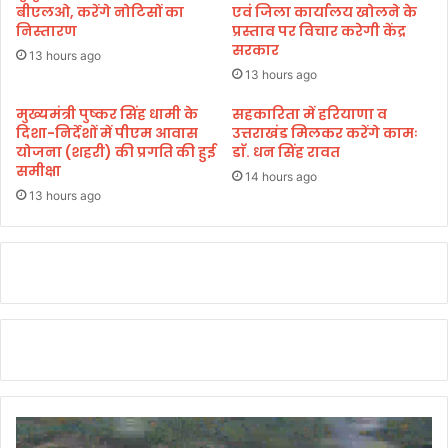
त
ष्पा
बीएलओ, करेंगे नोटिसों का
एवं जिला कार्यालय खोलने के
दौ
धि
निस्तारण
प्रस्ताव पर विचार करेगी केंद्र
रे
वा
सरकार
13 hours ago
के
स
13 hours ago
दृ
का
ष्टि
आ
मुख्यमंत्री पुष्कर सिंह धामी के
सहकारिता में हरियाणा व
ग
दिशा-निर्देशों में पीएम आवास
उत्तराखंड मिलकर करेंगे कामः
यो
त
योजना (शहरी) की प्रगति की हुई
डाॅ. धन सिंह रावत
ज
समीक्षा
डी
न
14 hours ago
ए
,
13 hours ago
म
श्री
ने
श्या
अ
म
प
बा
नी
बा
को
प्रा
र
ण
टी
प्र
म
ति
सं
ष्ठा
ग
म
बै
हो