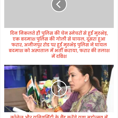
ल
ते
ही
पु
लि
दिन निकलते ही पुलिस की चेन स्नेचरों से हुई मुठभेड़,
स
एक बदमाश पुलिस की गोली से घायल, दूसरा हुआ
की
चे
फरार, अजीजपुर रोड पर हुई मुठभेड़ पुलिस ने घायल
न
बदमाश को अस्पताल में भर्ती कराया, फरार की तलाश
स्ने
में दबिश
च
रों
कॉ
से
ले
हु
ज
ई
औ
मु
र
ठ
यू
भे
नि
ड़
व
,
र्सि
ए
कॉलेज और यूनिवर्सिटी के बैंड करेंगे युवा महोत्सव में
टी