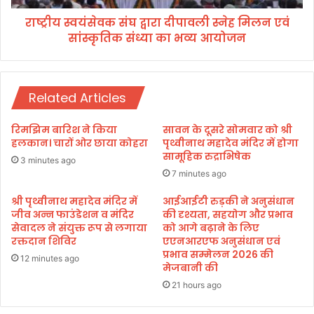
रि
सं
म
राष्ट्रीय स्वयंसेवक संघ द्वारा दीपावली स्नेह मिलन एवं
घ
हो
सांस्कृतिक संध्या का भव्य आयोजन
द्वा
त्स
रा
व
दी
’
पा
का
Related Articles
व
व
ली
र्चु
स्ने
रिमझिम बारिश ने किया
सावन के दूसरे सोमवार को श्री
अ
ह
हलकान। चारों ओर छाया कोहरा
पृथ्वीनाथ महादेव मंदिर में होगा
ल
मि
सामूहिक रुद्राभिषेक
3 minutes ago
शु
ल
7 minutes ago
भा
न
रं
ए
श्री पृथ्वीनाथ महादेव मंदिर में
आईआईटी रुड़की ने अनुसंधान
भ
वं
जीव अन्न फाउंडेशन व मंदिर
की दृश्यता, सहयोग और प्रभाव
,
सेवादल ने संयुक्त रूप से लगाया
को आगे बढ़ाने के लिए
सां
रक्तदान शिविर
एएनआरएफ अनुसंधान एवं
क
स्कृ
प्रभाव सम्मेलन 2026 की
हा
ति
12 minutes ago
मेजबानी की
–
क
उ
21 hours ago
सं
त्त
ध्या
रा