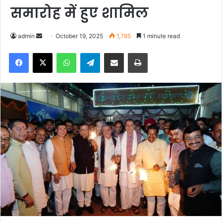
समारोह में हुए शामिल
admin
S
October 19, 2025
1,765
1 minute read
e
Facebook
X
WhatsApp
Telegram
Share via Email
Print
n
d
a
n
e
m
a
i
l