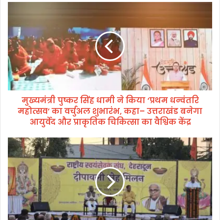
मु
ख्य
मं
त्री
पु
ष्क
र
सिं
ह
मुख्यमंत्री पुष्कर सिंह धामी ने किया ‘प्रथम धन्वंतरि
धा
महोत्सव’ का वर्चुअल शुभारंभ, कहा– उत्तराखंड बनेगा
मी
ने
आयुर्वेद और प्राकृतिक चिकित्सा का वैश्विक केंद्र
कि
या
रा
‘
ष्ट्री
प्र
य
थ
स्व
म
यं
ध
से
न्वं
व
त
क